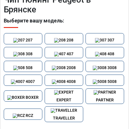
Брянске
Выберите вашу модель:
207
208
307
308
407
408
508
2008
3008
4007
4008
5008
BOXER
EXPERT
PARTNER
RCZ
TRAVELLER