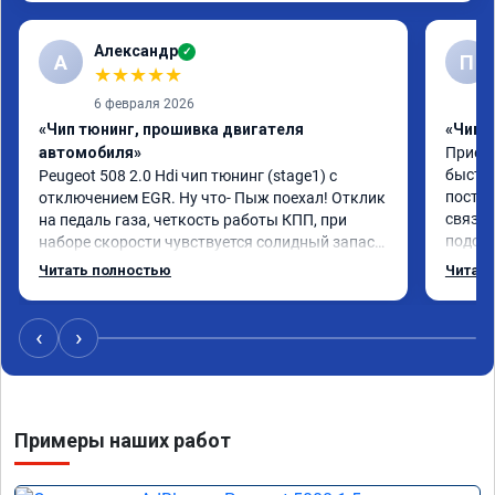
Александр
✓
А
П
★
★
★
★
★
6 февраля 2026
«Чип тюнинг, прошивка двигателя
«Чип 
автомобиля»
Приезж
быстро
Peugeot 508 2.0 Hdi чип тюнинг (stage1) с 
постоя
отключением EGR. Ну что- Пыж поехал! Отклик 
связан
на педаль газа, четкость работы КПП, при 
подска
наборе скорости чувствуется солидный запас 
поступ
мощности. Ребята постарались на совесть, 
Читать полностью
Читать
компан
рекомендую!
ездить
‹
›
Примеры наших работ