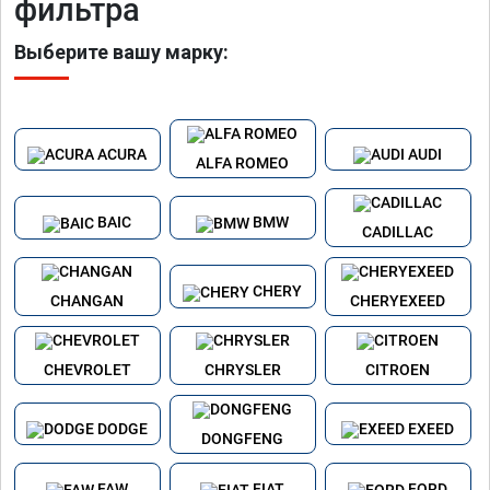
фильтра
Выберите вашу марку:
ACURA
AUDI
ALFA ROMEO
BAIC
BMW
CADILLAC
CHERY
CHANGAN
CHERYEXEED
CHEVROLET
CHRYSLER
CITROEN
DODGE
EXEED
DONGFENG
FAW
FIAT
FORD