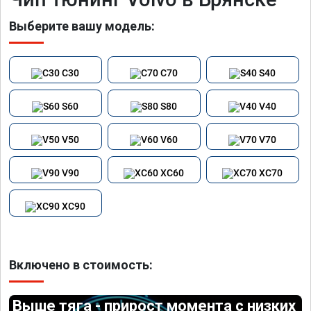
Выберите вашу модель:
C30
C70
S40
S60
S80
V40
V50
V60
V70
V90
XC60
XC70
XC90
Включено в стоимость:
Выше тяга - прирост момента с низких