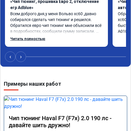
«Чип тюнинг, прошивка Евро 2, отключение
«Чип 
егр Adblue»
автом
Всем доброго дня,у меня Вольво xc60 ,давно 
Обрати
собирался сделать чип тюнинг и решился. 
xc60 2
Обратился евро чип тюнинг мне объяснили всё 
быстро
в подробностях, сообщили сумму записали. 
А01041
Приехал в назначенное время 2.5 часа и 
Читать полностью
готово, разница ощутима , я доволен ,спасибо! 
дали гарантию и сертификат ао11462 ,знают 
своё дело рекомендую 👍
‹
›
Примеры наших работ
Чип тюнинг Haval F7 (F7x) 2.0 190 лс -
давайте шить дружно!