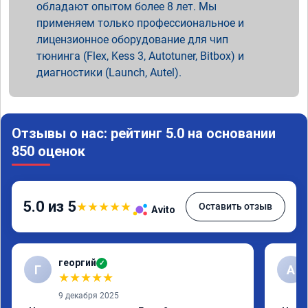
обладают опытом более 8 лет. Мы
применяем только профессиональное и
лицензионное оборудование для чип
тюнинга (Flex, Kess 3, Autotuner, Bitbox) и
диагностики (Launch, Autel).
Отзывы о нас: рейтинг 5.0 на основании
850 оценок
5.0 из 5
★
★
★
★
★
Оставить отзыв
Avito
георгий
✓
Г
А
★
★
★
★
★
9 декабря 2025