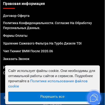
Правовая информация
Договор-Оферта
Политика Конфиденциальности. Согласие На Обработку
Персональных Данных.
Формы Оплаты
Удаление Сажевого Фильтра На Турбо Дизеле TDI
Чип Тюнинг BMW После 2020.06
Заказать Звонок
ИП Смирнов Георгий Павлович. ИНН 781302555843,
Сайт использует файлы cookie. Они необходимы для
ОГРНИП 324470400032610
оптимальной работы сайтов и сервисов. Подробнее
прочитайте в
Политике использования файлов
cookie
Разрешить все
© 2010 - 2026 Чип тюнинг в Брянске - Автосервис "Евро
Чип Тюнинг"