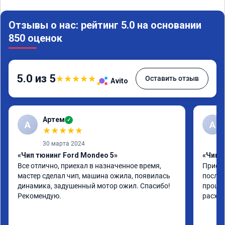
Отзывы о нас: рейтинг 5.0 на основании
850 оценок
5.0 из 5
★
★
★
★
★
Оставить отзыв
Avito
Артем
✓
А
А
★
★
★
★
★
30 марта 2024
«Чип тюнинг Ford Mondeo 5»
«Чип т
Все отлично, приехал в назначенное время, 
Приеха
мастер сделал чип, машина ожила, появилась 
после 
динамика, задушенный мотор ожил. Спасибо! 
прошив
Рекомендую.
расход