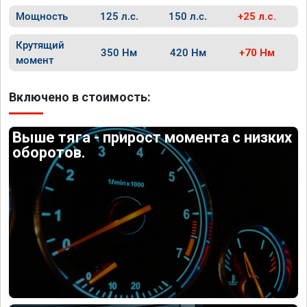
Мощность
125 л.с.
150 л.с.
+25 л.с.
Крутящий
350 Нм
420 Нм
+70 Нм
момент
Включено в стоимость:
Выше тяга - прирост момента с низких
оборотов.