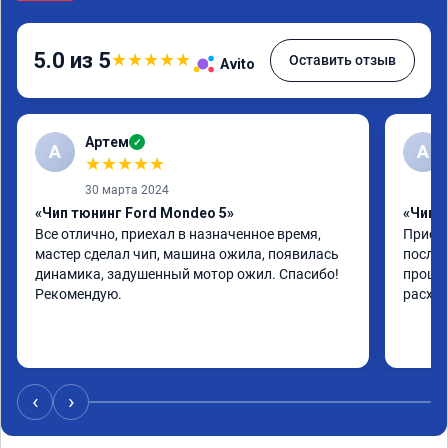
5.0 из 5
★
★
★
★
★
Оставить отзыв
Avito
Артем
✓
А
А
★
★
★
★
★
30 марта 2024
«Чип тюнинг Ford Mondeo 5»
«Чип т
Все отлично, приехал в назначенное время, 
Приеха
мастер сделал чип, машина ожила, появилась 
после 
динамика, задушенный мотор ожил. Спасибо! 
прошив
Рекомендую.
расход
‹
›