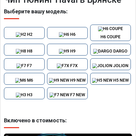
Выберите вашу модель:
H2
H6
H6 COUPE
H8
H9
DARGO
F7
F7X
JOLION
M6
H9 NEW
H5 NEW
H3
F7 NEW
Включено в стоимость: