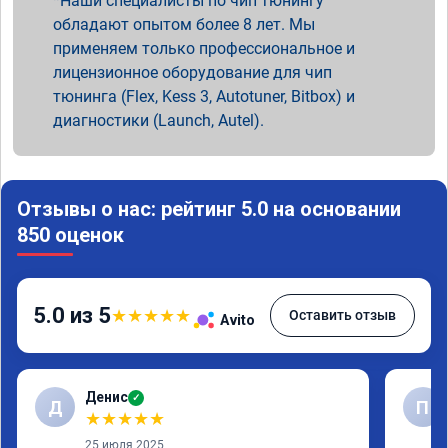
Наши специалисты по чип тюнингу
обладают опытом более 8 лет. Мы
применяем только профессиональное и
лицензионное оборудование для чип
тюнинга (Flex, Kess 3, Autotuner, Bitbox) и
диагностики (Launch, Autel).
Отзывы о нас: рейтинг 5.0 на основании
850 оценок
5.0 из 5
★
★
★
★
★
Оставить отзыв
Avito
Денис
✓
Д
П
★
★
★
★
★
25 июля 2025