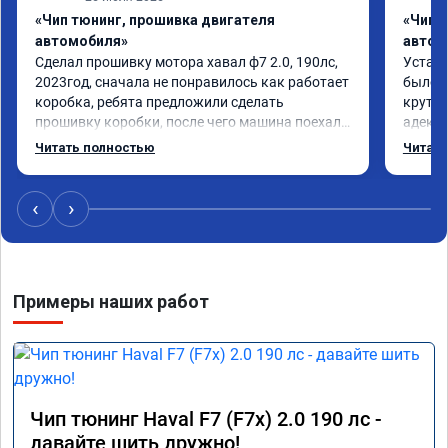
«Чип тюнинг, прошивка двигателя
«Чип 
автомобиля»
автом
Сделал прошивку мотора хавал ф7 2.0, 190лс, 
Устано
2023год, сначала не понравилось как работает 
было с
коробка, ребята предложили сделать 
крутит
прошивку коробки, после чего машина поехала 
адеква
в разы лучше, все грамотно и корректно 
доволе
Читать полностью
Читать
объяснили, рекомендую
‹
›
Примеры наших работ
Чип тюнинг Haval F7 (F7x) 2.0 190 лс -
давайте шить дружно!