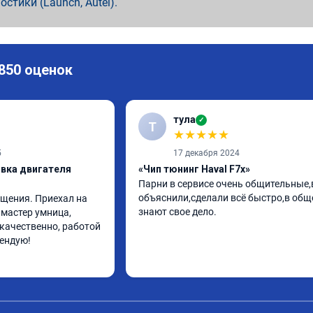
ностики (Launch, Autel).
 850 оценок
тула
✓
Т
★
★
★
★
★
5
17 декабря 2024
ивка двигателя
«Чип тюнинг Haval F7x»
Парни в сервисе очень общительные,в
объяснили,сделали всё быстро,в общ
щения. Приехал на 
знают свое дело.
мастер умница, 
качественно, работой 
мендую!