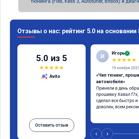
тюнинга (Flex, Kess 3, Autotuner, Bitbox) и диаг
Отзывы о нас: рейтинг 5.0 на основании
Игорь
✓
И
5.0 из 5
★
★
★
★
★
★
★
★
★
★
19 ноября 202
«Чип тюнинг, прош
Avito
автомобиля»
Приняли в день обра
прошивку Хавал f7x, 
сделал все быстро и 
доволен, всем реко
Оставить отзыв
‹
›