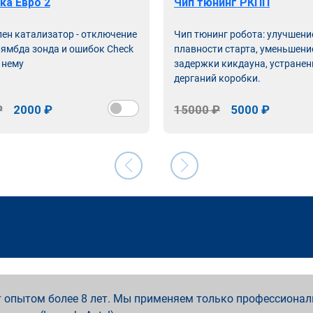
ка Евро 2
Чип тюнинг РКПП
лен катализатор - отключение
Чип тюнинг робота: улучшени
лямбда зонда и ошибок Check
плавности старта, уменьшени
 нему
задержки кикдауна, устранен
дерганий коробки.
₽
2000 ₽
15000 ₽
5000 ₽
 опытом более 8 лет. Мы применяем только профессионал