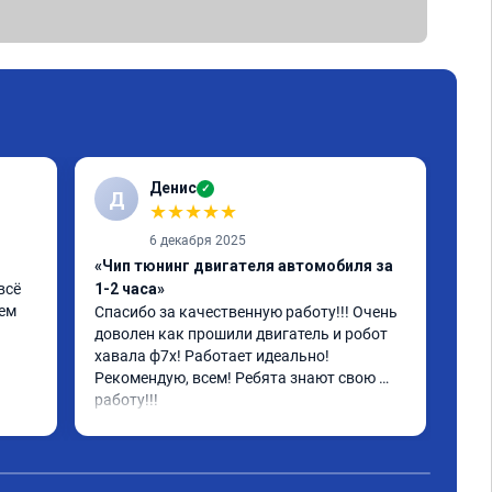
Денис
✓
Д
А
★
★
★
★
★
6 декабря 2025
«Чип тюнинг двигателя автомобиля за
«Чи
сё 
1-2 часа»
Про
ем 
Рек
Спасибо за качественную работу!!! Очень 
доволен как прошили двигатель и робот 
хавала ф7х! Работает идеально! 
Рекомендую, всем! Ребята знают свою 
работу!!!