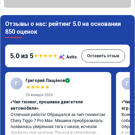
Отзывы о нас: рейтинг 5.0 на основании
850 оценок
5.0 из 5
★
★
★
★
★
Оставить отзыв
Avito
Григорий Лащёнов
✓
Г
Г
★
★
★
★
★
29 января 2026
«Чип тюнинг, прошивка двигателя
«Чип 
автомобиля»
егр Ad
Отличная работа! Обращался за чип-тюнингом 
Всем д
Chery Tiggo 7 Pro Max. Машина преобразилась: 
собира
появилась уверенная тяга с низов, исчезли 
Обрати
провалы при разгоне. Расход в спокойном 
в подр