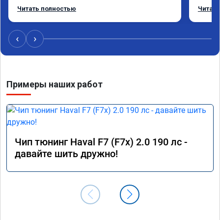
режиме даже немного снизился. Все сделали 
Приеха
Читать полностью
Читать
профессионально, с подробной консультацией. 
готово
Рекомендую всем, кто сомневается.
дали г
своё д
‹
›
Примеры наших работ
Чип тюнинг Haval F7 (F7x) 2.0 190 лс -
давайте шить дружно!