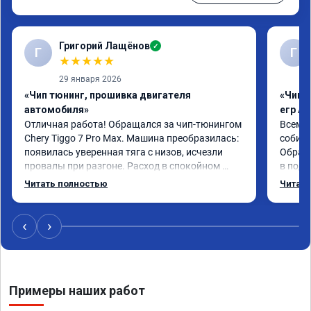
Григорий Лащёнов
✓
Г
Г
★
★
★
★
★
29 января 2026
«Чип тюнинг, прошивка двигателя
«Чип 
автомобиля»
егр Ad
Отличная работа! Обращался за чип-тюнингом 
Всем д
Chery Tiggo 7 Pro Max. Машина преобразилась: 
собира
появилась уверенная тяга с низов, исчезли 
Обрати
провалы при разгоне. Расход в спокойном 
в подр
режиме даже немного снизился. Все сделали 
Приеха
Читать полностью
Читать
профессионально, с подробной консультацией. 
готово
Рекомендую всем, кто сомневается.
дали г
своё д
‹
›
Примеры наших работ