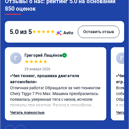
Отзывы о нас: рейтинг 5.0 на основании
850 оценок
5.0 из 5
★
★
★
★
★
Оставить отзыв
Avito
Григорий Лащёнов
✓
Г
Г
★
★
★
★
★
29 января 2026
«Чип тюнинг, прошивка двигателя
«Чип 
автомобиля»
егр Ad
Отличная работа! Обращался за чип-тюнингом 
Всем д
Chery Tiggo 7 Pro Max. Машина преобразилась: 
собира
появилась уверенная тяга с низов, исчезли 
Обрати
провалы при разгоне. Расход в спокойном 
в подр
режиме даже немного снизился. Все сделали 
Приеха
Читать полностью
Читать
профессионально, с подробной консультацией. 
готово
Рекомендую всем, кто сомневается.
дали г
своё д