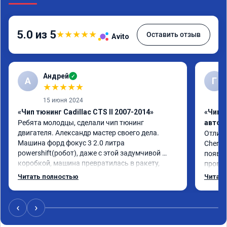
5.0 из 5
★
★
★
★
★
Оставить отзыв
Avito
Андрей
✓
А
Г
★
★
★
★
★
15 июня 2024
«Чип тюнинг Cadillac CTS II 2007-2014»
«Чип 
Ребята молодцы, сделали чип тюнинг 
автом
двигателя. Александр мастер своего дела. 
Отличн
Машина форд фокус 3 2.0 литра 
Chery 
powershift(робот), даже с этой задумчивой 
появил
коробкой, машина превратилась в ракету, 
провал
даже страшно от такого ускорения, динамика 
режиме
Читать полностью
Читать
огонь, педаль газа отзывчивее, пропала эта 
профес
удасная задумчивость машины, при этом 
Рекоме
расход топлива немного уменьшился, начиная 
‹
›
даже на холостом ходу. Да, можно найти 
дешевле услугу эту, но лучше чуть переплатить, 