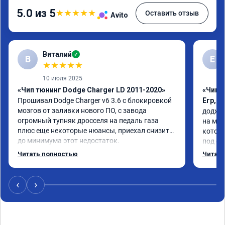
5.0 из 5
★
★
★
★
★
Оставить отзыв
Avito
Виталий
✓
В
Е
★
★
★
★
★
10 июля 2025
«Чип тюнинг Dodge Charger LD 2011-2020»
«Чип 
Прошивал Dodge Charger v6 3.6 с блокировкой 
Егр, 
мозгов от заливки нового ПО, с завода 
додж к
огромный тупняк дросселя на педаль газа 
на мое
плюс еще некоторые нюансы, приехал снизить 
которы
до минимума этот недостаток.

под евр
Когда забирал машину сказали адаптация 
обрати
Читать полностью
Читать
всего железа под новую прошивку в течение 
код мо
примерно 200км, по началу не было почти 
код, д
никаких изменений, при полном открытии 
проеха
‹
›
дросселя и не было нормального отклика на 
машина
газ, НО по прошествии 500-600км, когда в 
хотя р
Москве установилась жара 35+ градусов, 
ошибка
температура на впуске в пробках убежала за 
работо