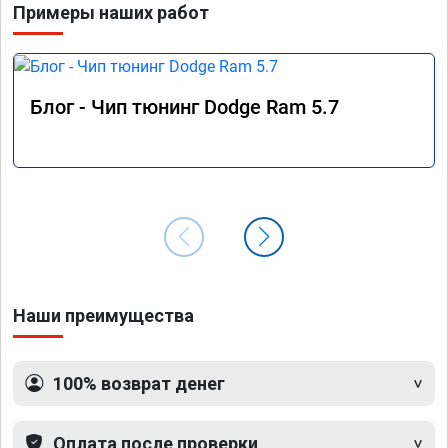
Примеры наших работ
60, с постоянно включенным климатом, он 
наконец-то поехал, как должен, легко прыгает 
в соседний ряд без задержки дросселя, нажал-
поехал. Теперь меня полностью устраивает 
проделанная работа.

Блог - Чип тюнинг Dodge Ram 5.7
По результату дают номерной сертификат о 
прошивке с гарантией.
Наши преимущества
100% возврат денег
Оплата после проверки