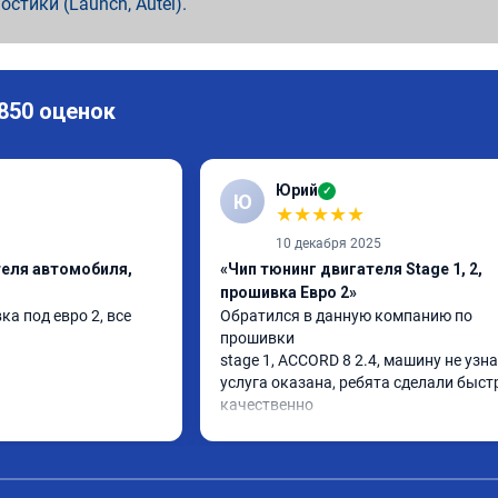
ностики (Launch, Autel).
 850 оценок
Юрий
✓
Ю
★
★
★
★
★
10 декабря 2025
теля автомобиля,
«Чип тюнинг двигателя Stage 1, 2,
прошивка Евро 2»
а под евро 2, все 
Обратился в данную компанию по 
прошивки

stage 1, ACCORD 8 2.4, машину не узнат
услуга оказана, ребята сделали быстр
качественно

советую