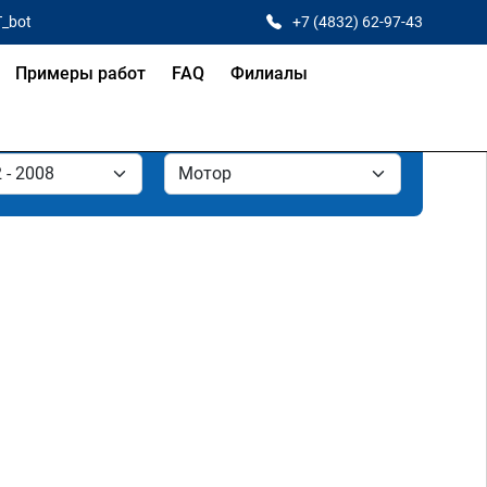
T_bot
+7 (4832) 62-97-43
Примеры работ
FAQ
Филиалы