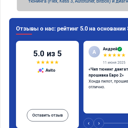
тюнинга (Flex, Kess 3, Autotuner, Bitbox) и диаг
Отзывы о нас: рейтинг 5.0 на основании
Андрей
✓
А
5.0 из 5
★
★
★
★
★
★
★
★
★
★
11 июня 2025
«Чип тюнинг двига
Avito
прошивка Евро 2»
Хонда пилот, прошивк
отлично.
Оставить отзыв
‹
›