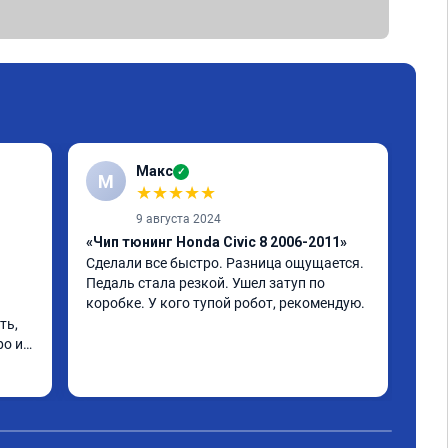
Макс
✓
М
★
★
★
★
★
9 августа 2024
«Чип тюнинг Honda Civic 8 2006-2011»
«Чи
Сделали все быстро. Разница ощущается. 
про
Педаль стала резкой. Ушел затуп по 
Здр
коробке. У кого тупой робот, рекомендую.
кач
ь, 
уст
о и 
стр
Раб
Чит
пре
сов
фун
был