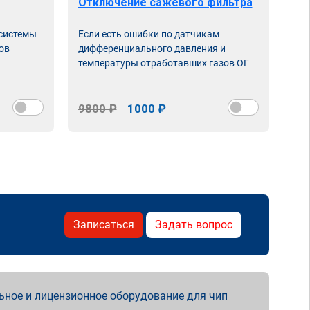
Отключение сажевого фильтра
От
 системы
Если есть ошибки по датчикам
Впу
ов
дифференциального давления и
неи
температуры отработавших газов ОГ
9800 ₽
1000 ₽
98
Записаться
Задать вопрос
ьное и лицензионное оборудование для чип