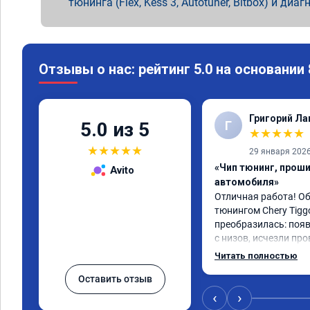
тюнинга (Flex, Kess 3, Autotuner, Bitbox) и диаг
Отзывы о нас: рейтинг 5.0 на основании
Григорий Л
Г
5.0 из 5
★
★
★
★
★
★
★
★
★
★
29 января 202
«Чип тюнинг, прош
Avito
автомобиля»
Отличная работа! О
тюнингом Chery Tigg
преобразилась: появ
с низов, исчезли про
Расход в спокойном 
Читать полностью
снизился. Все сдела
Оставить отзыв
подробной консульт
всем, кто сомневает
‹
›