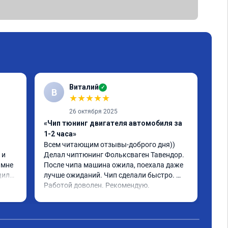
Виталий
✓
В
★
★
★
★
★
26 октября 2025
«Чип тюнинг двигателя автомобиля за
«Чи
1-2 часа»
2, 
Всем читающим отзывы-доброго дня)) 
Обр
и 
Делал чиптюнинг Фольксваген Тавендор. 
чип
мне 
После чипа машина ожила, поехала даже 
отк
или 
лучше ожиданий. Чип сделали быстро. 
стр
ое 
Работой доволен. Рекомендую.
полг
Чит
тима 
Все
Дог
обр
Пос