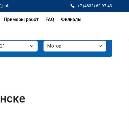
T_bot
+7 (4832) 62-97-43
Примеры работ
FAQ
Филиалы
янске