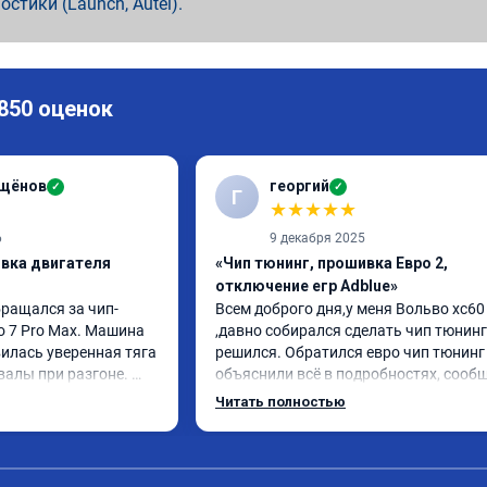
ностики (Launch, Autel).
 850 оценок
ащёнов
георгий
✓
✓
Г
★
★
★
★
★
6
9 декабря 2025
ивка двигателя
«Чип тюнинг, прошивка Евро 2,
отключение егр Adblue»
бращался за чип-
Всем доброго дня,у меня Вольво xc60 
o 7 Pro Max. Машина 
,давно собирался сделать чип тюнинг 
илась уверенная тяга 
решился. Обратился евро чип тюнинг 
валы при разгоне. 
объяснили всё в подробностях, сообщ
режиме даже немного 
сумму записали. Приехал в назначенн
Читать полностью
ли профессионально, с 
время 2.5 часа и готово, разница ощу
ацией. Рекомендую 
, я доволен ,спасибо! дали гарантию и 
ся.
сертификат ао11462 ,знают своё дело 
рекомендую 👍