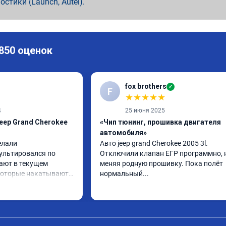
ностики (Launch, Autel).
 850 оценок
fox brothers
✓
F
★
★
★
★
★
4
25 июня 2025
eep Grand Cherokee
«Чип тюнинг, прошивка двигателя
автомобиля»
лали 
Авто jeep grand Cherokee 2005 3l. 
ультировался по 
Отключили клапан ЕГР программно, н
ают в текущем 
меняя родную прошивку. Пока полëт 
которые накатывают 
нормальный...
 из интернета,чем 
облем.
