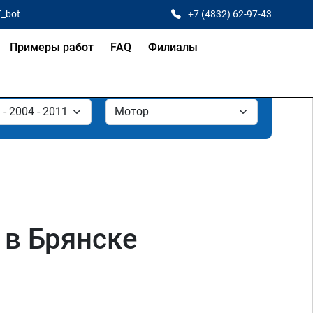
T_bot
+7 (4832) 62-97-43
Примеры работ
FAQ
Филиалы
 в Брянске