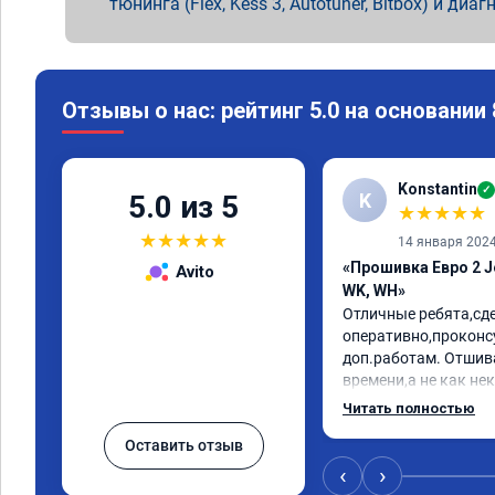
тюнинга (Flex, Kess 3, Autotuner, Bitbox) и диаг
Отзывы о нас: рейтинг 5.0 на основании
Konstantin
✓
K
5.0 из 5
★
★
★
★
★
★
★
★
★
★
14 января 202
«Прошивка Евро 2 J
Avito
WK, WH»
Отличные ребята,сде
оперативно,проконс
доп.работам. Отшив
времени,а не как не
непонятные прошивки
Читать полностью
вызывают больше пр
Оставить отзыв
Рекомендую!
‹
›