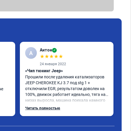
Антон
✓
А
A
★
★
★
★
★
24 января 2022
«Чип тюнинг Jeep»
«Чи
Прошили после удаления катализаторов 
сде
JEEP CHEROKEE KJ 3.7 под stg 1 + 
гла
отключили EGR, результатом доволен на 
под
е 
100%, движок работает идеально, тяга на 
низах выросла, машина поехала намного 
интереснее, расход топлива радует. Делал 
Читать полностью
мастер Даниил, ему отдельный респект 👍. 
Короче, все на чип тюнинг в RECHIP😁