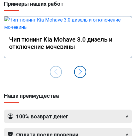
Примеры наших работ
прошив
эконом
сэконо
давать
прошив
Рекоме
Чип тюнинг Kia Mohave 3.0 дизель и
А0110
отключение мочевины
Наши преимущества
100% возврат денег
Оплата после проверки