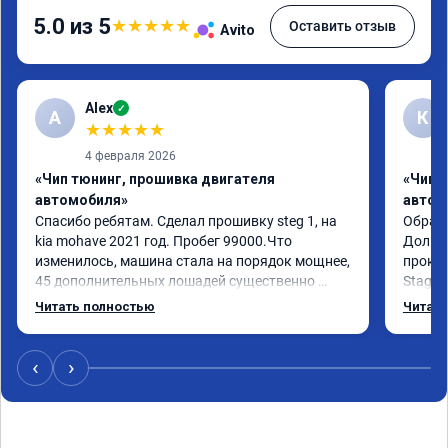
5.0 из 5
★
★
★
★
★
Оставить отзыв
Avito
Alex
✓
A
К
★
★
★
★
★
4 февраля 2026
«Чип тюнинг, прошивка двигателя
«Чип 
автомобиля»
автом
Спасибо ребятам. Сделал прошивку steg 1, на 
Обрати
kia mohave 2021 год. Пробег 99000.Что 
Долго 
изменилось, машина стала на порядок мощнее, 
прокон
45 дополнительных лошадей существенно 
Stage 
чувствуется и соответственно крутящего 
с сохр
Читать полностью
Читать
момента. Значительно упал расход, был в 
Машина
среднем 15 город, уже три дня катаюсь, держит 
получи
12-12.5. Коробка перестала подпинывать при 
прибав
‹
›
наборе скорости. Педаль газа более 
обгоны
отзывчевее. В целом, я очень доволен.!
понра
прошив
похоже