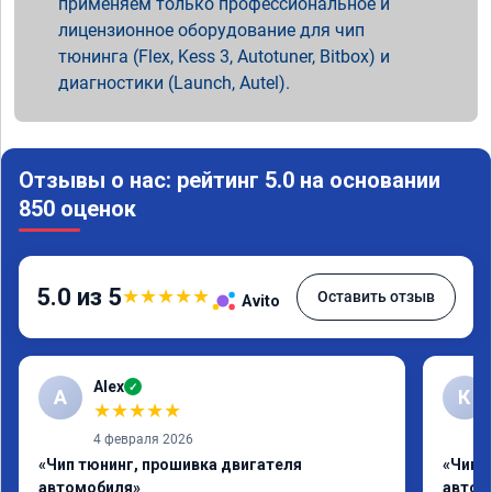
применяем только профессиональное и
лицензионное оборудование для чип
тюнинга (Flex, Kess 3, Autotuner, Bitbox) и
диагностики (Launch, Autel).
Отзывы о нас: рейтинг 5.0 на основании
850 оценок
5.0 из 5
★
★
★
★
★
Оставить отзыв
Avito
Alex
✓
A
К
★
★
★
★
★
4 февраля 2026
«Чип тюнинг, прошивка двигателя
«Чип 
автомобиля»
автом