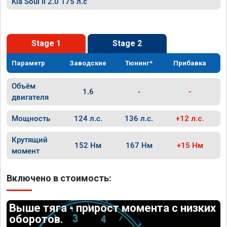
Kia Soul II 2.0 175 л.с
Stage 1
Stage 2
Параметр
Заводские
Тюнинг*
Прибавка
Объём
1.6
-
-
двигателя
Мощность
124 л.с.
136 л.с.
+12 л.с.
Крутящий
152 Нм
167 Нм
+15 Нм
момент
Включено в стоимость:
Выше тяга - прирост момента с низких
оборотов.