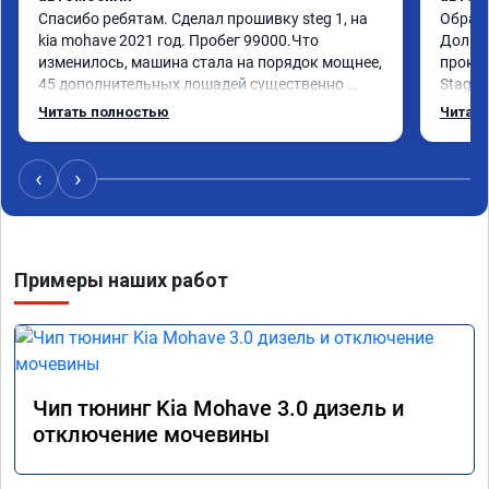
Спасибо ребятам. Сделал прошивку steg 1, на 
Обрати
kia mohave 2021 год. Пробег 99000.Что 
Долго 
изменилось, машина стала на порядок мощнее, 
прокон
45 дополнительных лошадей существенно 
Stage 
чувствуется и соответственно крутящего 
с сохр
Читать полностью
Читать
момента. Значительно упал расход, был в 
Машина
среднем 15 город, уже три дня катаюсь, держит 
получи
12-12.5. Коробка перестала подпинывать при 
прибав
‹
›
наборе скорости. Педаль газа более 
обгоны
отзывчевее. В целом, я очень доволен.!
понра
прошив
похоже
Примеры наших работ
прошив
эконом
сэконо
давать
прошив
Рекоме
Чип тюнинг Kia Mohave 3.0 дизель и
А0110
отключение мочевины