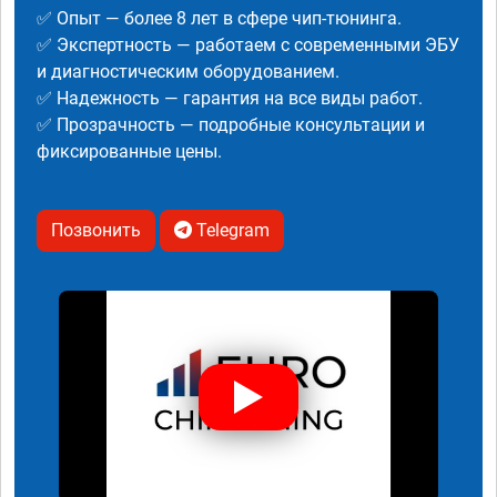
✅ Опыт — более 8 лет в сфере чип-тюнинга.
✅ Экспертность — работаем с современными ЭБУ
и диагностическим оборудованием.
✅ Надежность — гарантия на все виды работ.
✅ Прозрачность — подробные консультации и
фиксированные цены.
Позвонить
Telegram