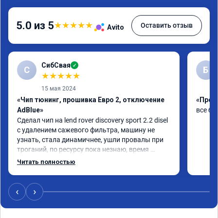
5.0 из 5
★
★
★
★
★
Оставить отзыв
Avito
СибСвая
✓
С
Б
★
★
★
★
★
15 мая 2024
«Чип тюнинг, прошивка Евро 2, отключение
«Проши
AdBlue»
все бы
Сделал чип на lend rover discovery sport 2.2 disel 
с удалением сажевого фильтра, машину не 
узнать, стала динамичнее, ушли провалы при 
троганий, по ресурсу пока незнаю, время 
покажет, короче рекомендую!
Читать полностью
‹
›