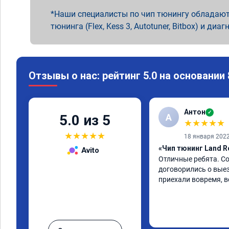
Наши специалисты по чип тюнингу обладают
тюнинга (Flex, Kess 3, Autotuner, Bitbox) и диаг
Отзывы о нас: рейтинг 5.0 на основании
Антон
✓
А
5.0 из 5
★
★
★
★
★
★
★
★
★
★
18 января 202
«Чип тюнинг Land R
Avito
Отличные ребята. Со
договорились о выез
приехали вовремя, в