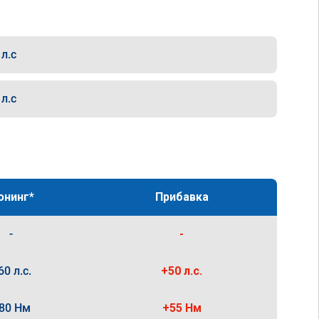
л.с
л.с
юнинг*
Прибавка
-
-
60 л.с.
+50 л.с.
80 Нм
+55 Нм