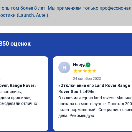
 опытом более 8 лет. Мы применяем только профессионал
ностики (Launch, Autel).
 850 оценок
Неруд
✓
Н
★
★
★
★
★
2
24 октября 2023
over, Range Rover»
«Отключение егр Land Rover Range
звонились, 
Rover Sport L494»
дной прошивке, 
Отключили egr на land rovers. Машина
се сделали отлично
поехала на много лучше. Проехал 200
полет нормальный . Специалист своег
дела. Рекомендую