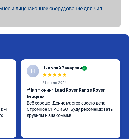
ьное и лицензионное оборудование для чип
Николай Заварзин
✓
Н
★
★
★
★
★
21 июля 2024
«Чип тюнинг Land Rover Range Rover
«Чи
Evoque»
L32
 
Всё хорошо! Денис мастер своего дела! 
Все
 км 
Огромное СПАСИБО! Буду рекомендовать 
пое
о 
друзьям и знакомым!