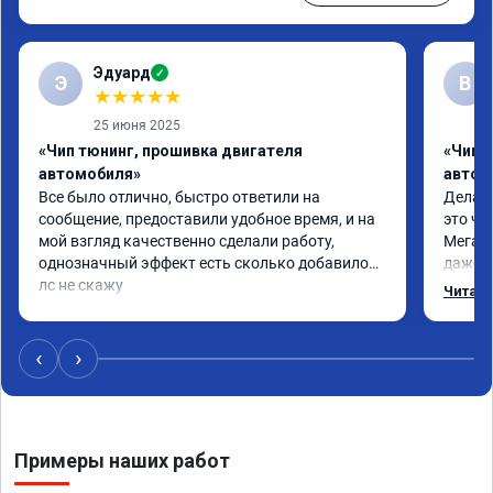
Эдуард
✓
Э
В
★
★
★
★
★
25 июня 2025
«Чип тюнинг, прошивка двигателя
«Чип т
автомобиля»
автом
Все было отлично, быстро ответили на 
Делал 
сообщение, предоставили удобное время, и на 
это чт
мой взгляд качественно сделали работу, 
Мега п
однозначный эффект есть сколько добавилось 
даже с
лс не скажу
одно с
Читать
еще по
в вост
‹
›
Примеры наших работ