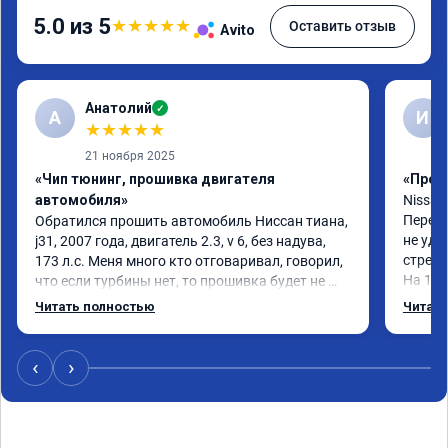
5.0 из 5
★
★
★
★
★
Оставить отзыв
Avito
Анатолий
✓
А
И
★
★
★
★
★
21 ноября 2025
«Чип тюнинг, прошивка двигателя
«Проши
автомобиля»
Nissan 
Перепр
Обратился прошить автомобиль Ниссан тиана, 
не удо
j31, 2007 года, двигатель 2.3, v 6, без надува, 
стрелк
173 л.с. Меня много кто отговаривал, говорил, 
На 160
что если турбины нет, то прошивка будет не 
без из
заметна и смысла платить за прошивку деньги 
Читать полностью
Читать
Реком
нет ни какого. Вопреки всем я сделал 
прошивку и очень этому рад, так как 
автомобиль стал живым, раскручивать 
‹
›
двигатель больше не надо, реакция на нажатие 
газа стала молниеносной, пропала вялость и 
скучная езда. Автомобиль стал приятный для 
уверенной езды и уверенного старта с места. 