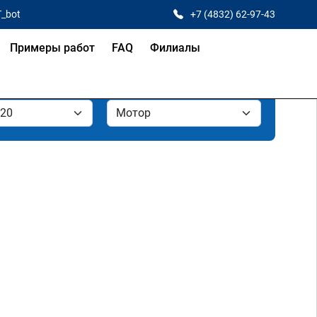
T_bot
+7 (4832) 62-97-43
Примеры работ
FAQ
Филиалы