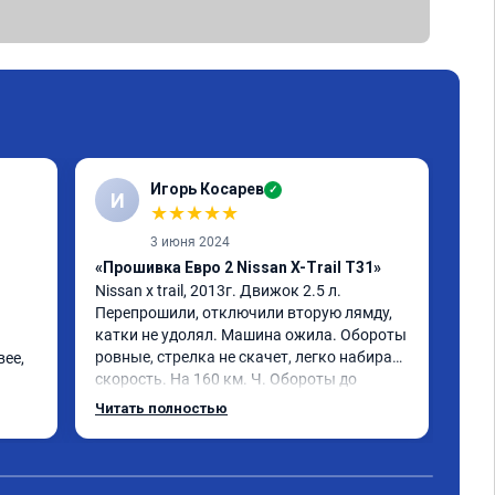
Игорь Косарев
✓
И
S
★
★
★
★
★
3 июня 2024
«Прошивка Евро 2 Nissan X-Trail T31»
«Чи
Nissan x trаil, 2013г. Движок 2.5 л. 
авт
Перепрошили, отключили вторую лямду, 
X-Tr
катки не удолял. Машина ожила. Обороты 
кат
ровные, стрелка не скачет, легко набирает 
ее, 
евр
скорость. На 160 км. Ч. Обороты до 
зая
3000.расход тот-же без изменения 12л. 
ува
Читать полностью
Чит
Услугой доволен. Рекомендую.
пом
маш
сове
едь