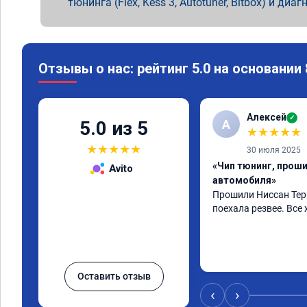
тюнинга (Flex, Kess 3, Autotuner, Bitbox) и диаг
Отзывы о нас: рейтинг 5.0 на основании
Алексей
✓
А
5.0 из 5
★
★
★
★
★
★
★
★
★
★
30 июля 2025
«Чип тюнинг, прош
Avito
автомобиля»
Прошили Ниссан Терр
поехала резвее. Все 
Оставить отзыв
‹
›