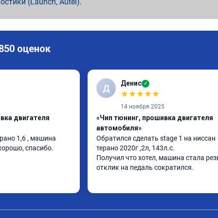
ностики (Launch, Autel).
 850 оценок
Денис
✓
Д
★
★
★
★
★
14 ноября 2025
ивка двигателя
«Чип тюнинг, прошивка двигателя
автомобиля»
ано 1,6 , машина 
Обратился сделать stage 1 на ниссан 
хорошо, спасибо.
терано 2020г ,2л, 143л.с.

Получил что хотел, машина стала резв
отклик на педаль сократился.