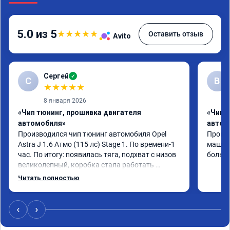
5.0 из 5
★
★
★
★
★
Оставить отзыв
Avito
Сергей
✓
С
В
★
★
★
★
★
8 января 2026
«Чип тюнинг, прошивка двигателя
«Чип 
автомобиля»
автом
Производился чип тюнинг автомобиля Opel 
Прошив
Astra J 1.6 Атмо (115 лс) Stage 1. По времени-1 
машина
час. По итогу: появилась тяга, подхват с низов 
больше
великолепный, коробка стала работать 
плавнее. На трассе быстрее скидывает 
Читать полностью
передачу и легко держит обороты до 5000 при 
ускорении. Вообщем доволен как слон ))) 
Рекомендую компанию!

‹
›
Номер сертификата: А011870 от 06.01.2026