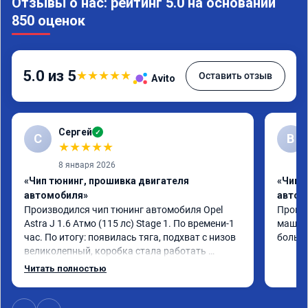
Отзывы о нас: рейтинг 5.0 на основании
850 оценок
5.0 из 5
★
★
★
★
★
Оставить отзыв
Avito
Сергей
✓
С
В
★
★
★
★
★
8 января 2026
«Чип тюнинг, прошивка двигателя
«Чип 
автомобиля»
автом
Производился чип тюнинг автомобиля Opel 
Прошив
Astra J 1.6 Атмо (115 лс) Stage 1. По времени-1 
машина
час. По итогу: появилась тяга, подхват с низов 
больше
великолепный, коробка стала работать 
плавнее. На трассе быстрее скидывает 
Читать полностью
передачу и легко держит обороты до 5000 при 
ускорении. Вообщем доволен как слон ))) 
Рекомендую компанию!
