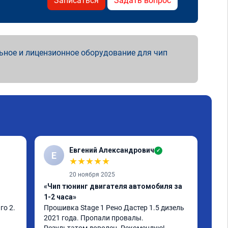
Записаться
Задать вопрос
ьное и лицензионное оборудование для чип
Евгений Александрович
✓
Е
Е
★
★
★
★
★
20 ноября 2025
«Чип тюнинг двигателя автомобиля за
«Чи
1-2 часа»
авт
о 2.

Прошивка Stage 1 Рено Дастер 1.5 дизель 
Сде
2021 года. Пропали провалы. 
АКП