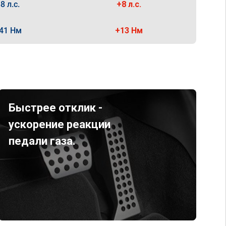
8 л.с.
+8 л.с.
41 Нм
+13 Нм
Быстрее отклик -
ускорение реакции
педали газа.