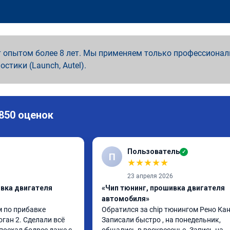
 опытом более 8 лет. Мы применяем только профессионал
ностики (Launch, Autel).
 850 оценок
Пользователь
✓
П
★
★
★
★
★
23 апреля 2026
ивка двигателя
«Чип тюнинг, прошивка двигателя
автомобиля»
 по прибавке 
Обратился за chip тюнингом Рено Канг
ган 2. Сделали всё 
Записали быстро , на понедельник, 