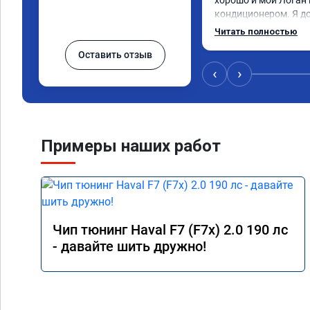
хорошо и мой Логан 
кондиционером. Я д
обращайтесь к ним и
Читать полностью
Оставить отзыв
‹
›
Примеры наших работ
Чип тюнинг Haval F7 (F7x) 2.0 190 лс
- давайте шить дружно!