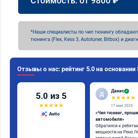
Стоимость: от
9800
₽
Наши специалисты по чип тюнингу обладают
тюнинга (Flex, Kess 3, Autotuner, Bitbox) и диаг
Отзывы о нас: рейтинг 5.0 на основании
Данис
✓
Д
5.0 из 5
★
★
★
★
★
★
★
★
★
★
17 мая 2025
«Чип тюнинг, прош
Avito
автомобиля»
Обратился к ребятам
мощности на Рено Ло