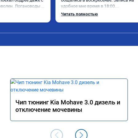
поехал бодрее даже с 
общались в воскресенье. Запись на 
оволен. Логановоды 
удобное мне время в 18:00.

 будете довольны!
Работу выполнили за 30 минут, 
Читать полностью
качественно, эффектом доволен. Спа
🤝
Чип тюнинг Kia Mohave 3.0 дизель и
отключение мочевины