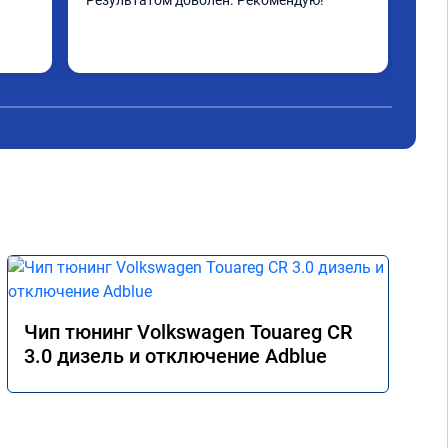
Результатом доволен. Рекомендую!
жда
инт
отд
Чит
сибо 
вып
Чип тюнинг Volkswagen Touareg CR
3.0 дизель и отключение Adblue