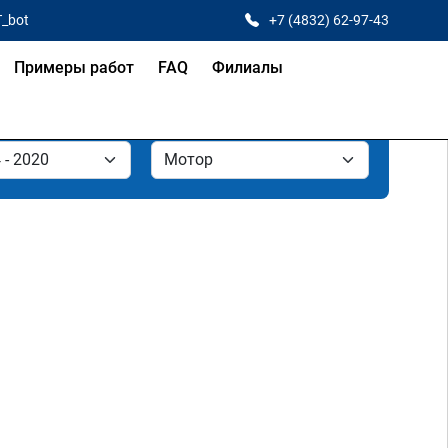
T_bot
+7 (4832) 62-97-43
Примеры работ
FAQ
Филиалы