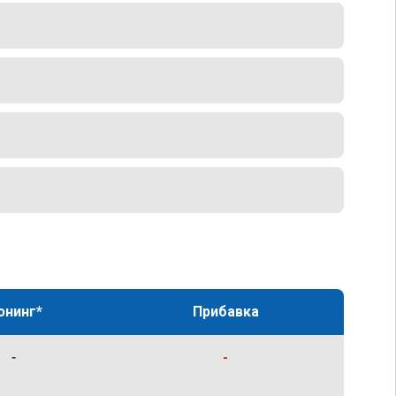
юнинг*
Прибавка
-
-