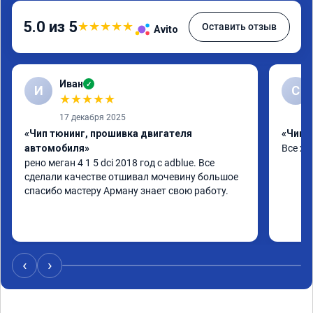
5.0 из 5
★
★
★
★
★
Оставить отзыв
Avito
Иван
✓
И
С
★
★
★
★
★
17 декабря 2025
«Чип тюнинг, прошивка двигателя
«Чип т
автомобиля»
Все х
рено меган 4 1 5 dci 2018 год с adblue. Все 
сделали качестве отшивал мочевину большое 
спасибо мастеру Арману знает свою работу.
‹
›