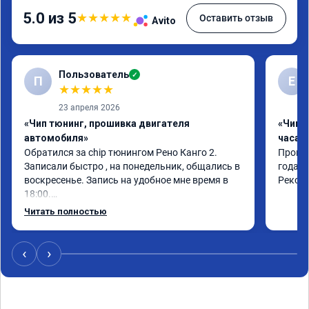
5.0 из 5
★
★
★
★
★
Оставить отзыв
Avito
Пользователь
✓
П
Е
★
★
★
★
★
23 апреля 2026
«Чип тюнинг, прошивка двигателя
«Чип 
автомобиля»
часа»
Обратился за chip тюнингом Рено Канго 2.

Прошив
Записали быстро , на понедельник, общались в 
года. 
воскресенье. Запись на удобное мне время в 
Реком
18:00.

Работу выполнили за 30 минут, качественно, 
Читать полностью
эффектом доволен. Спасибо 🤝
‹
›