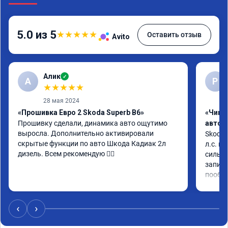
5.0 из 5
★
★
★
★
★
Оставить отзыв
Avito
Алик
✓
А
Р
★
★
★
★
★
28 мая 2024
«Прошивка Евро 2 Skoda Superb B6»
«Чип 
Прошивку сделали, динамика авто ощутимо 
автом
выросла. Дополнительно активировали 
Skoda 
скрытые функции по авто Шкода Кадиак 2л 
л.с. м
дизель. Всем рекомендую 👍🏼
сильне
записи
пообщ
‹
›