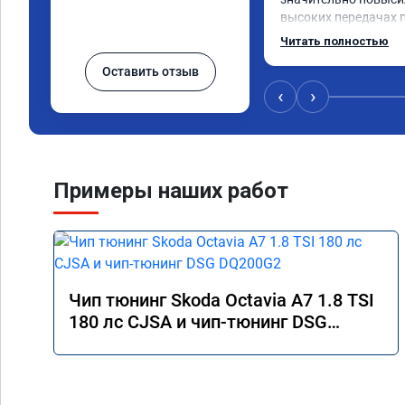
высоких передачах п
услуга однозначно с
Читать полностью
Оставить отзыв
‹
›
Примеры наших работ
Чип тюнинг Skoda Octavia A7 1.8 TSI
180 лс CJSA и чип-тюнинг DSG
DQ200G2