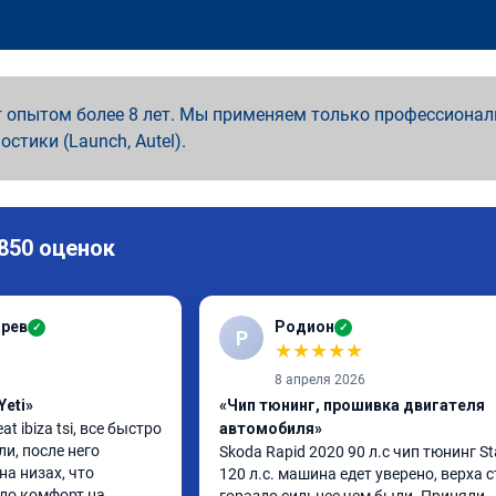
 опытом более 8 лет. Мы применяем только профессионал
ностики (Launch, Autel).
 850 оценок
арев
Родион
✓
✓
Р
★
★
★
★
★
8 апреля 2026
Yeti»
«Чип тюнинг, прошивка двигателя
 ibiza tsi, все быстро 
автомобиля»
и, после него 
Skoda Rapid 2020 90 л.с чип тюнинг Sta
а низах, что 
120 л.с. машина едет уверено, верха с
ло комфорт на 