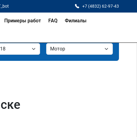
T_bot
+7 (4832) 62-97-43
Примеры работ
FAQ
Филиалы
нске