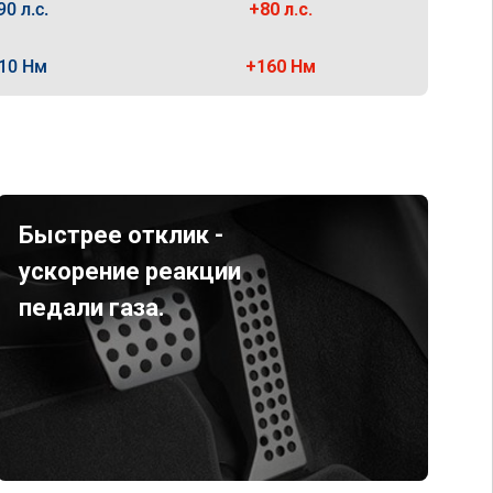
90 л.с.
+80 л.с.
10 Нм
+160 Нм
Быстрее отклик -
ускорение реакции
педали газа.