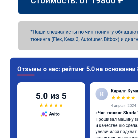
Стоимость: от
19800
₽
Наши специалисты по чип тюнингу обладают
тюнинга (Flex, Kess 3, Autotuner, Bitbox) и диаг
Отзывы о нас: рейтинг 5.0 на основании
Кирилл Кум
К
5.0 из 5
★
★
★
★
★
★
★
★
★
★
4 апреля 2024
«Чип тюнинг Skoda 
Avito
Прошивал машину seat
и качественно сделал
увеличился подхват н
значительно повыси