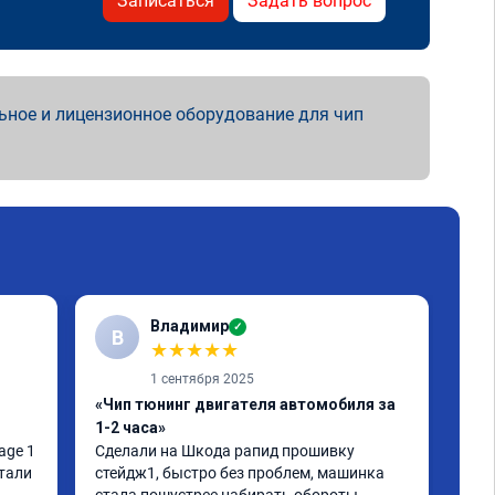
Записаться
Задать вопрос
ьное и лицензионное оборудование для чип
Владимир
✓
В
★
★
★
★
★
1 сентября 2025
«Чип тюнинг двигателя автомобиля за
«Чи
1-2 часа»
Сде
тюн
ge 1 
Сделали на Шкода рапид прошивку 
отл
тали 
стейдж1, быстро без проблем, машинка 
все