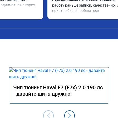
гораздо сильнее чем были. Приняли 
одниматься в горку, 
работу раньше записи, качественно, 
тоит своих денег.
приятно было пообщаться
Чип тюнинг Haval F7 (F7x) 2.0 190 лс
- давайте шить дружно!