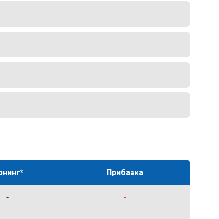
юнинг*
Прибавка
-
-