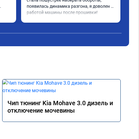
стала пошустрее набирать обороты, 
дей
появилась динамика разгона, я доволен 
что
работой машины после прошивки!
Чит
бол
вед
акс
реа
уск
дви
авт
ноя
Рас
сме
уве
вып
Чип тюнинг Kia Mohave 3.0 дизель и
отключение мочевины