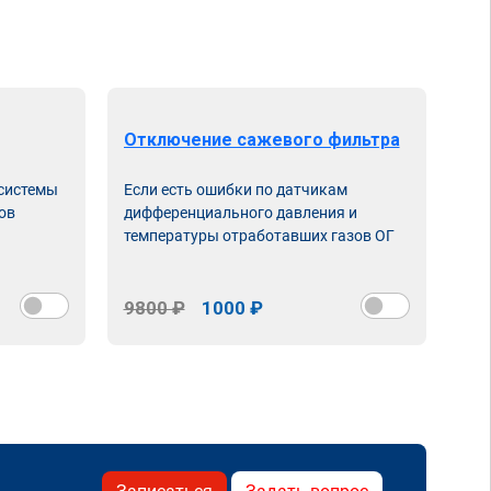
Отключение сажевого фильтра
От
 системы
Если есть ошибки по датчикам
Впу
ов
дифференциального давления и
неи
температуры отработавших газов ОГ
9800 ₽
1000 ₽
98