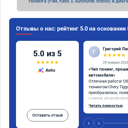
тюнинга (Flex, Kess 3, Autotuner, Bitbox) и диаг
Отзывы о нас: рейтинг 5.0 на основании
Григорий Л
Г
5.0 из 5
★
★
★
★
★
★
★
★
★
★
29 января 202
«Чип тюнинг, прош
Avito
автомобиля»
Отличная работа! О
тюнингом Chery Tigg
преобразилась: появ
с низов, исчезли про
Расход в спокойном 
Читать полностью
снизился. Все сдела
Оставить отзыв
подробной консульт
всем, кто сомневает
‹
›