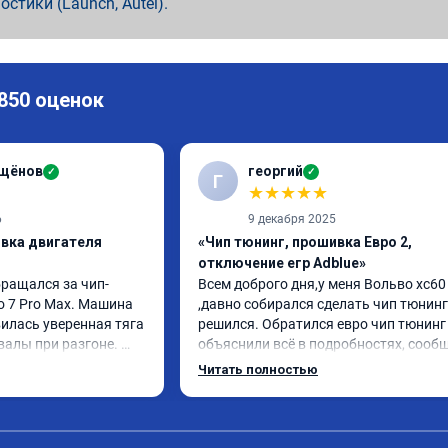
ностики (Launch, Autel).
 850 оценок
ащёнов
георгий
✓
✓
Г
★
★
★
★
★
6
9 декабря 2025
ивка двигателя
«Чип тюнинг, прошивка Евро 2,
отключение егр Adblue»
бращался за чип-
Всем доброго дня,у меня Вольво xc60 
o 7 Pro Max. Машина 
,давно собирался сделать чип тюнинг 
илась уверенная тяга 
решился. Обратился евро чип тюнинг 
валы при разгоне. 
объяснили всё в подробностях, сообщ
режиме даже немного 
сумму записали. Приехал в назначенн
Читать полностью
ли профессионально, с 
время 2.5 часа и готово, разница ощу
ацией. Рекомендую 
, я доволен ,спасибо! дали гарантию и 
ся.
сертификат ао11462 ,знают своё дело 
рекомендую 👍