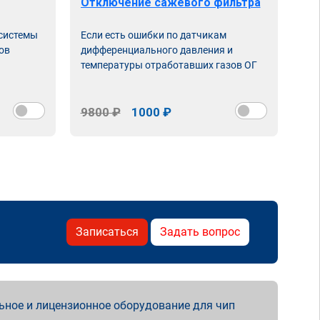
Отключение сажевого фильтра
От
 системы
Если есть ошибки по датчикам
Впу
ов
дифференциального давления и
неи
температуры отработавших газов ОГ
9800 ₽
1000 ₽
98
Записаться
Задать вопрос
ьное и лицензионное оборудование для чип