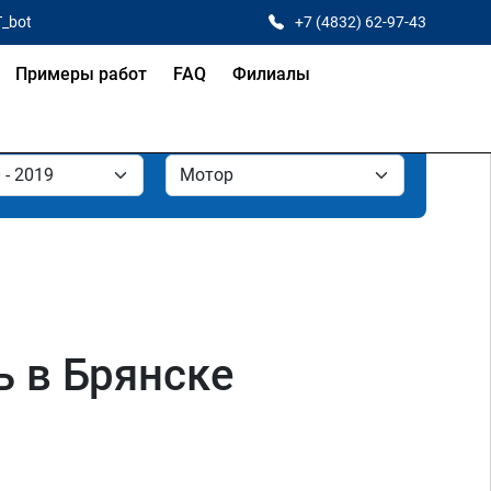
T_bot
+7 (4832) 62-97-43
Примеры работ
FAQ
Филиалы
ь в Брянске