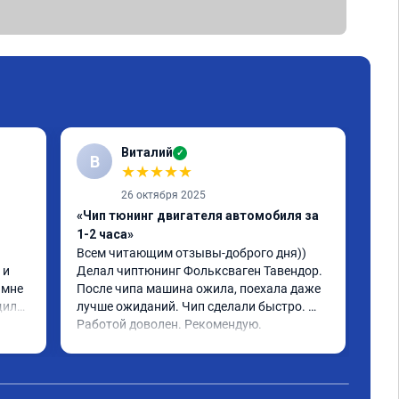
Виталий
✓
В
★
★
★
★
★
26 октября 2025
«Чип тюнинг двигателя автомобиля за
«Чи
1-2 часа»
2, 
Всем читающим отзывы-доброго дня)) 
Обр
и 
Делал чиптюнинг Фольксваген Тавендор. 
чип
мне 
После чипа машина ожила, поехала даже 
отк
или 
лучше ожиданий. Чип сделали быстро. 
стр
ое 
Работой доволен. Рекомендую.
полг
Чит
тима 
Все
Дог
обр
Пос