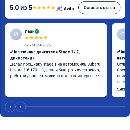
5.0 из 5
★
★
★
★
★
Оставить отзыв
Avito
Иван
✓
И
Г
★
★
★
★
★
19 ноября 2025
«Чип тюнинг двигателя Stage 1 / 2,
«Чип 
диностенд»
автом
Делал прошивку stage 1 на автомобиль Subaru 
Отличн
Levorg 1.6 170л .Сделали быстро ,качественно, 
Chery 
работой доволен ,машина стала поинтереснее !
появил
провал
режиме
Читать
профес
Рекоме
‹
›