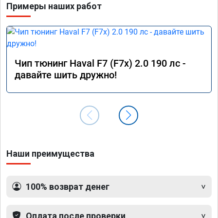
Примеры наших работ
Расход топлива немного снизился при 
спокойной езде, но при активной — вырас, так 
как двигатель лучше «крутится».

Работа была выполнена быстро и 
качественно. Номер сертификата А012056 от 
Чип тюнинг Haval F7 (F7x) 2.0 190 лс -
17.01.26. Огромное спасибо команде за 
давайте шить дружно!
профессионализм!
Наши преимущества
100% возврат денег
Оплата после проверки