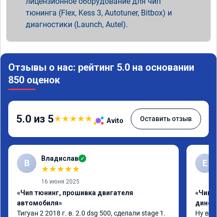
лицензионное оборудование для чип
тюнинга (Flex, Kess 3, Autotuner, Bitbox) и
диагностики (Launch, Autel).
Отзывы о нас: рейтинг 5.0 на основании
850 оценок
5.0 из 5
★
★
★
★
★
Оставить отзыв
Avito
Владислав
✓
В
Е
★
★
★
★
★
16 июня 2025
«Чип тюнинг, прошивка двигателя
«Чип т
автомобиля»
динос
Тигуан 2 2018 г. в. 2.0 dsg 500, сделали stage 1. 
Ну вот