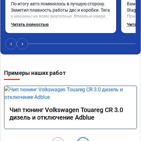
По итогу авто поменялось в лучшую сторону. 
Вам!

Заметил плавность работы двс и коробки. Тяга 
Stage 
у машины на всем диапазоне. Впервые увидел 
При об
расход по трассе меньше 8 литров. Сколько 
было, 
Читать полностью
Читать
добавилось л.с. не совсем понятно, но 
просто
результат поведения авто явно стоит этих 
всяких
денег. Знал бы, сделал раньше.
порадо
‹
›
Хочу е
подпин
особен
После 
Примеры наших работ
Чему я
софту 
своего
Чип тюнинг Volkswagen Touareg CR 3.0
дизель и отключение Adblue