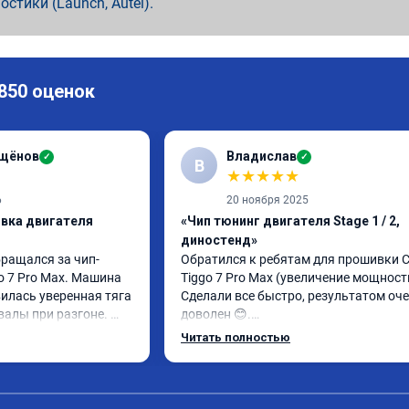
ностики (Launch, Autel).
 850 оценок
ащёнов
Владислав
✓
✓
В
★
★
★
★
★
6
20 ноября 2025
ивка двигателя
«Чип тюнинг двигателя Stage 1 / 2,
диностенд»
бращался за чип-
Обратился к ребятам для прошивки Ch
o 7 Pro Max. Машина 
Tiggo 7 Pro Max (увеличение мощности)
илась уверенная тяга 
Сделали все быстро, результатом оче
валы при разгоне. 
доволен 😊.

режиме даже немного 
Автомобиль совсем по другому себя 
Читать полностью
ли профессионально, с 
ведет. Спасибо Вам большое! 😎
ацией. Рекомендую 
ся.