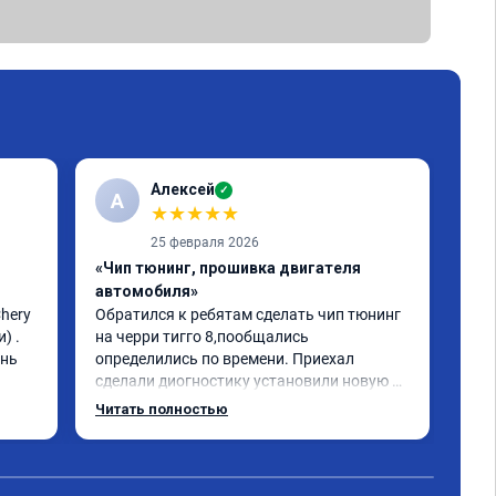
Алексей
✓
А
★
★
★
★
★
25 февраля 2026
«Чип тюнинг, прошивка двигателя
«Чи
автомобиля»
авт
ery 
Обратился к ребятам сделать чип тюнинг 
Che
 . 
на черри тигго 8,пообщались 
отл
нь 
определились по времени. Приехал 
Отз
сделали диогностику установили новую 
яма
прошивку машина заработала как часики. 
Спа
Читать полностью
Рекомендую