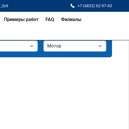
T_bot
+7 (4832) 62-97-43
Примеры работ
FAQ
Филиалы