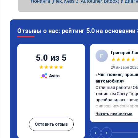
тюнинга (Flex, Kess 3, Autotuner, Bitbox) и диаг
Отзывы о нас: рейтинг 5.0 на основании
Григорий Л
Г
5.0 из 5
★
★
★
★
★
★
★
★
★
★
29 января 202
«Чип тюнинг, прош
Avito
автомобиля»
Отличная работа! О
тюнингом Chery Tigg
преобразилась: появ
с низов, исчезли про
Расход в спокойном 
Читать полностью
снизился. Все сдела
Оставить отзыв
подробной консульт
всем, кто сомневает
‹
›