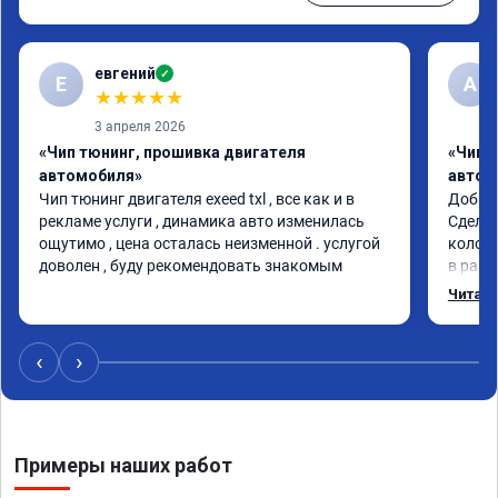
евгений
✓
Е
А
★
★
★
★
★
3 апреля 2026
«Чип тюнинг, прошивка двигателя
«Чип 
автомобиля»
автом
Чип тюнинг двигателя exeed txl , все как и в 
Доброг
рекламе услуги , динамика авто изменилась 
Сделал
ощутимо , цена осталась неизменной . услугой 
колосс
доволен , буду рекомендовать знакомым
в разы
Спасиб
Читать
Процед
Номер
‹
›
Примеры наших работ