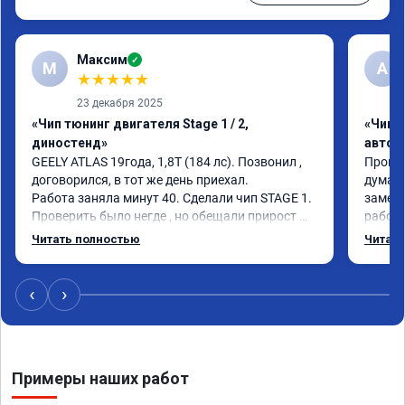
Максим
✓
М
А
★
★
★
★
★
23 декабря 2025
«Чип тюнинг двигателя Stage 1 / 2,
«Чип 
диностенд»
автом
GEELY ATLAS 19года, 1,8T (184 лс). Позвонил , 
Прошил
договорился, в тот же день приехал.

думал 
Работа заняла минут 40. Сделали чип STAGE 1. 
замети
Проверить было негде , но обещали прирост 
работа
50нм, и 31лс. Дали гарантию, выдали 
заметн
Читать полностью
Читать
сертификат.

обычно
Педаль газа стала отзывчивее, на старте 
спорте
давишь как раньше а едет уже бодрее. Разгон, 
очень 
‹
›
обгон ощутимо увереннее. И при этих плюсах 
расход 95го немного упал. Поставил в спорт 
режим, на ходу со второй скорости придавил 
газ и немного прозрел, раньше было не так , 
Примеры наших работ
машине стало легче дышать.

Мастерскую рекомендую, ребята видимо 