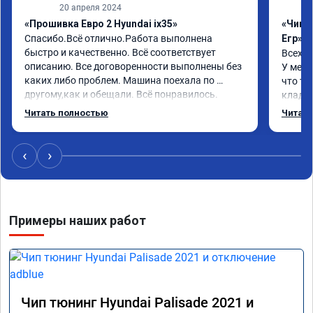
20 апреля 2024
«Прошивка Евро 2 Hyundai ix35»
«Чип 
Спасибо.Всё отлично.Работа выполнена 
Егр»
быстро и качественно. Всё соответствует 
Всех п
описанию. Все договоренности выполнены без 
У меня
каких либо проблем. Машина поехала по 
что та
другому,как и обещали. Всё понравилось. 
кладез
Рекомендую данную компанию.
и ЕГР 
Читать полностью
Читать
катали
Обрати
систем
‹
›
Хороши
догова
гарант
стала 
Примеры наших работ
не меш
маневр
В обще
пути!
Чип тюнинг Hyundai Palisade 2021 и