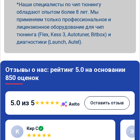
Наши специалисты по чип тюнингу
обладают опытом более 8 лет. Мы
применяем только профессиональное и
лицензионное оборудование для чип
тюнинга (Flex, Kess 3, Autotuner, Bitbox) и
диагностики (Launch, Autel).
Отзывы о нас: рейтинг 5.0 на основании
850 оценок
5.0 из 5
★
★
★
★
★
Оставить отзыв
Avito
Кир С
✓
К
Э
★
★
★
★
★