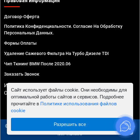
Правовая информация
Договор-Оферта
Политика Конфиденциальности. Согласие На Обработку
Персональных Данных.
Формы Оплаты
Удаление Сажевого Фильтра На Турбо Дизеле TDI
Чип Тюнинг BMW После 2020.06
Заказать Звонок
ИП Смирнов Георгий Павлович. ИНН 781302555843,
Сайт использует файлы cookie. Они необходимы для
ОГРНИП 324470400032610
оптимальной работы сайтов и сервисов. Подробнее
прочитайте в
Политике использования файлов
cookie
Разрешить все
© 2010 - 2026 Чип тюнинг в Брянске - Автосервис "Евро
Чип Тюнинг"