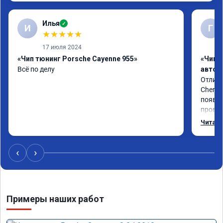
Илья
✓
И
Г
★
★
★
★
★
17 июля 2024
«Чип тюнинг Porsche Cayenne 955»
«Чип 
Всё по делу
автом
Отличн
Chery 
появил
провал
режиме
Читать
профес
Рекоме
‹
›
Примеры наших работ