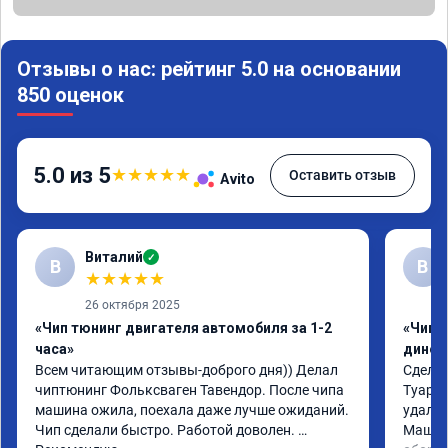
Отзывы о нас: рейтинг 5.0 на основании
850 оценок
5.0 из 5
★
★
★
★
★
Оставить отзыв
Avito
Виталий
✓
В
В
★
★
★
★
★
26 октября 2025
«Чип тюнинг двигателя автомобиля за 1-2
«Чип т
часа»
динос
Всем читающим отзывы-доброго дня)) Делал 
Сделал
чиптюнинг Фольксваген Тавендор. После чипа 
Туарег 
машина ожила, поехала даже лучше ожиданий. 
удален
Чип сделали быстро. Работой доволен. 
Машина