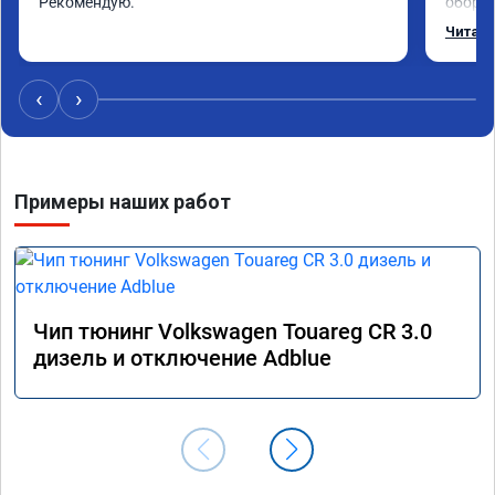
Рекомендую.
оборот
обгонах
Читать
Отклик
сократ
Расход
‹
›
Получи
Примеры наших работ
Чип тюнинг Volkswagen Touareg CR 3.0
дизель и отключение Adblue