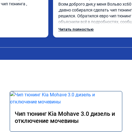
чип тюнинга , 
Всем доброго дня,у меня Вольво xc60 
,давно собирался сделать чип тюнинг 
решился. Обратился евро чип тюнинг 
объяснили всё в подробностях, сообщ
сумму записали. Приехал в назначенн
Читать полностью
время 2.5 часа и готово, разница ощу
, я доволен ,спасибо! дали гарантию и 
сертификат ао11462 ,знают своё дело 
рекомендую 👍
Чип тюнинг Kia Mohave 3.0 дизель и
отключение мочевины