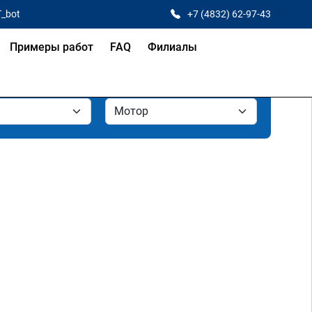
T_bot
+7 (4832) 62-97-43
Примеры работ
FAQ
Филиалы