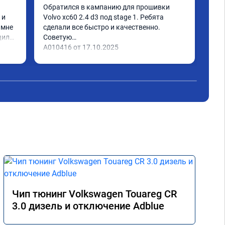
тюн
Обратился в кампанию для прошивки 
спо
и 
Volvo xc60 2.4 d3 под stage 1. Ребята 
наг
мне 
сделали все быстро и качественно. 
поя
или 
Советую

ое 
А010416 от 17.10.2025
тима 
Чип тюнинг Volkswagen Touareg CR
3.0 дизель и отключение Adblue