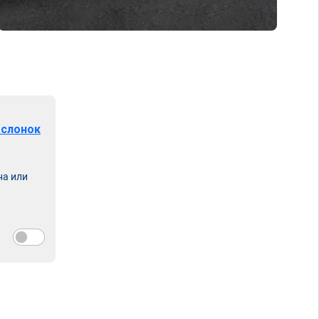
аслонок
на или