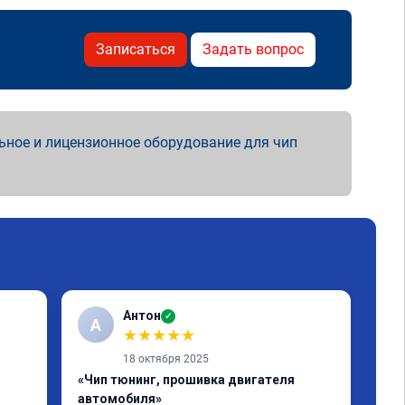
Записаться
Задать вопрос
ьное и лицензионное оборудование для чип
Антон
✓
А
А
★
★
★
★
★
18 октября 2025
«Чип тюнинг, прошивка двигателя
«Чи
автомобиля»
Маш