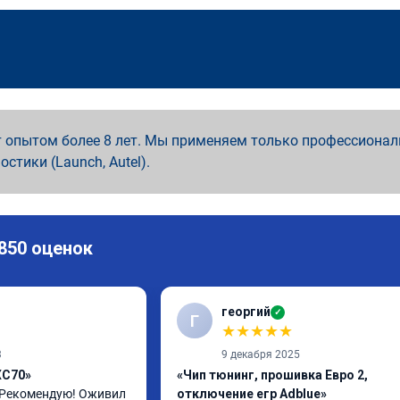
 опытом более 8 лет. Мы применяем только профессионал
ностики (Launch, Autel).
 850 оценок
георгий
✓
Г
★
★
★
★
★
3
9 декабря 2025
XC70»
«Чип тюнинг, прошивка Евро 2,
 Рекомендую! Оживил 
отключение егр Adblue»