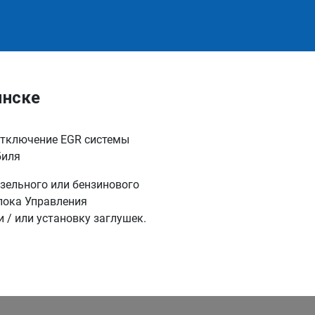
янске
отключение EGR системы
биля
зельного или бензинового
лока Управления
и / или установку заглушек.