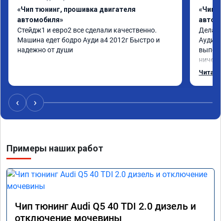
«Чип тюнинг, прошивка двигателя
«Чип 
автомобиля»
автом
Стейдж1 и евро2 все сделали качественно. 
Делал 
Машина едет бодро Ауди а4 2012г Быстро и 
Ауди.М
надежно от души
выполн
ничего
догова
Читать
возник
был на
поломк
‹
›
Алексе
Примеры наших работ
Чип тюнинг Audi Q5 40 TDI 2.0 дизель и
отключение мочевины