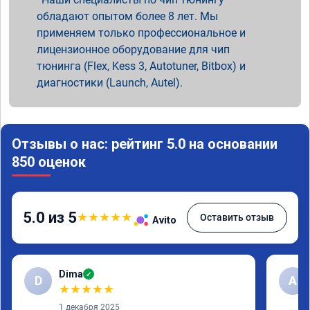
обладают опытом более 8 лет. Мы
применяем только профессиональное и
лицензионное оборудование для чип
тюнинга (Flex, Kess 3, Autotuner, Bitbox) и
диагностики (Launch, Autel).
Отзывы о нас: рейтинг 5.0 на основании
850 оценок
5.0 из 5
★
★
★
★
★
Оставить отзыв
Avito
Dima
✓
D
А
★
★
★
★
★
1 декабря 2025