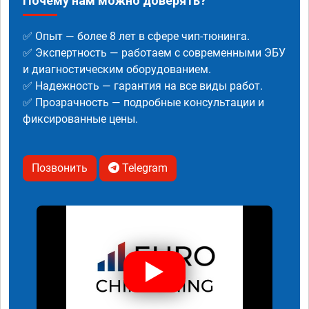
Почему нам можно доверять?
✅ Опыт — более 8 лет в сфере чип-тюнинга.
✅ Экспертность — работаем с современными ЭБУ
и диагностическим оборудованием.
✅ Надежность — гарантия на все виды работ.
✅ Прозрачность — подробные консультации и
фиксированные цены.
Позвонить
Telegram