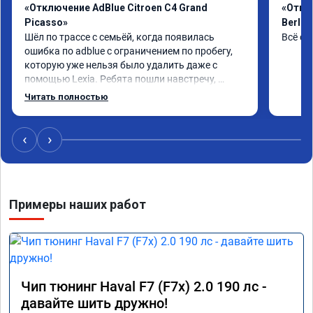
«Отключение AdBlue Citroen C4 Grand
«Откл
Picasso»
Berlin
Шёл по трассе с семьёй, когда появилась 
Всё сд
ошибка по adblue с ограничением по пробегу, 
которую уже нельзя было удалить даже с 
помощью Lexia. Ребята пошли навстречу, 
оперативно приняли и за час отшили как 
Читать полностью
adblue, так и eolys. Отпуск не был сорван ))
‹
›
Примеры наших работ
Чип тюнинг Haval F7 (F7x) 2.0 190 лс -
давайте шить дружно!