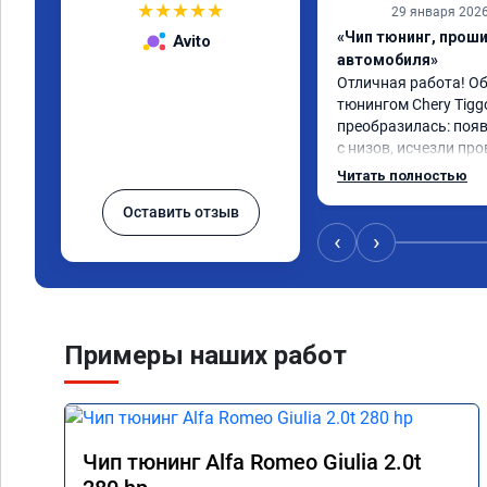
★
★
★
★
★
29 января 202
«Чип тюнинг, прош
Avito
автомобиля»
Отличная работа! О
тюнингом Chery Tigg
преобразилась: появ
с низов, исчезли про
Расход в спокойном 
Читать полностью
снизился. Все сдела
Оставить отзыв
подробной консульт
всем, кто сомневает
‹
›
Примеры наших работ
Чип тюнинг Alfa Romeo Giulia 2.0t