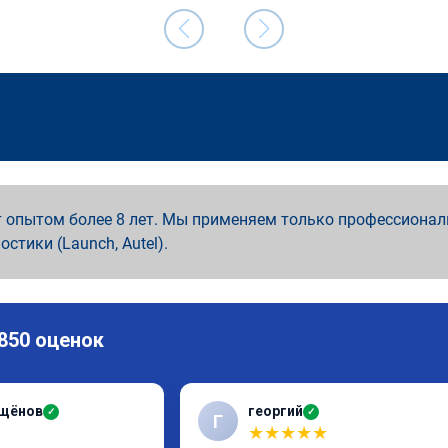
 опытом более 8 лет. Мы применяем только профессионал
ностики (Launch, Autel).
 850 оценок
ащёнов
георгий
✓
✓
Г
★
★
★
★
★