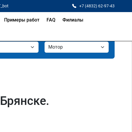
T_bot
+7 (4832) 62-97-43
Примеры работ
FAQ
Филиалы
 Брянске.