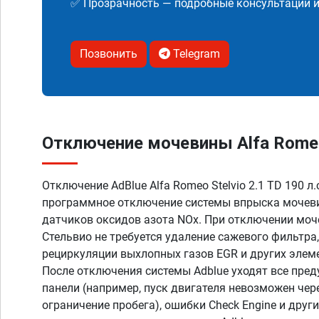
✅ Прозрачность — подробные консультации 
Позвонить
Telegram
Отключение мочевины Alfa Romeo S
Отключение AdBlue Alfa Romeo Stelvio 2.1 TD 190 л.
программное отключение системы впрыска мочеви
датчиков оксидов азота NOx. При отключении мо
Стельвио не требуется удаление сажевого фильтра
рециркуляции выхлопных газов EGR и других элем
После отключения системы Adblue уходят все пре
панели (например, пуск двигателя невозможен чер
ограничение пробега), ошибки Check Engine и дру