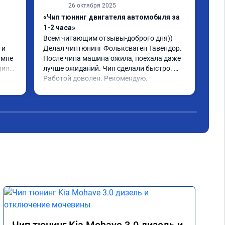
26 октября 2025
«Чип тюнинг двигателя автомобиля за
«Чи
1-2 часа»
2, 
Всем читающим отзывы-доброго дня)) 
Обр
и 
Делал чиптюнинг Фольксваген Тавендор. 
чип
мне 
После чипа машина ожила, поехала даже 
отк
или 
лучше ожиданий. Чип сделали быстро. 
стр
ое 
Работой доволен. Рекомендую.
полг
Чит
тима 
Все
Дог
обр
Пос
не 
Реш
рек