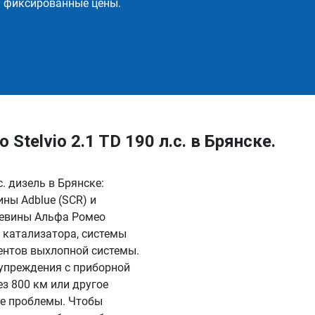
и фиксированные цены.
telvio 2.1 TD 190 л.с. в Брянске.
с. дизель в Брянске:
ны Adblue (SCR) и
чевины Альфа Ромео
, катализатора, системы
ентов выхлопной системы.
дупреждения с приборной
ез 800 км или другое
гие проблемы. Чтобы