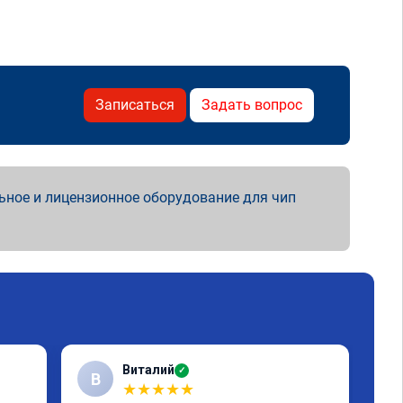
Записаться
Задать вопрос
ьное и лицензионное оборудование для чип
Виталий
✓
В
★
★
★
★
★