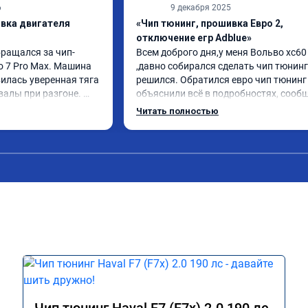
6
9 декабря 2025
ивка двигателя
«Чип тюнинг, прошивка Евро 2,
отключение егр Adblue»
бращался за чип-
Всем доброго дня,у меня Вольво xc60 
o 7 Pro Max. Машина 
,давно собирался сделать чип тюнинг 
илась уверенная тяга 
решился. Обратился евро чип тюнинг 
валы при разгоне. 
объяснили всё в подробностях, сообщ
режиме даже немного 
сумму записали. Приехал в назначенн
Читать полностью
ли профессионально, с 
время 2.5 часа и готово, разница ощу
ацией. Рекомендую 
, я доволен ,спасибо! дали гарантию и 
ся.
сертификат ао11462 ,знают своё дело 
рекомендую 👍