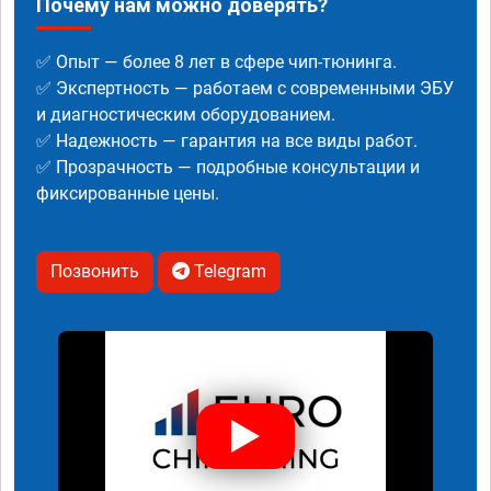
Почему нам можно доверять?
✅ Опыт — более 8 лет в сфере чип-тюнинга.
✅ Экспертность — работаем с современными ЭБУ
и диагностическим оборудованием.
✅ Надежность — гарантия на все виды работ.
✅ Прозрачность — подробные консультации и
фиксированные цены.
Позвонить
Telegram