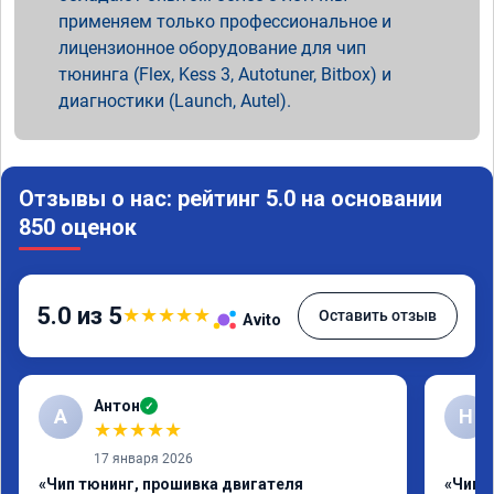
применяем только профессиональное и
лицензионное оборудование для чип
тюнинга (Flex, Kess 3, Autotuner, Bitbox) и
диагностики (Launch, Autel).
Отзывы о нас: рейтинг 5.0 на основании
850 оценок
5.0 из 5
★
★
★
★
★
Оставить отзыв
Avito
Антон
✓
А
Н
★
★
★
★
★
17 января 2026
«Чип тюнинг, прошивка двигателя
«Чип 