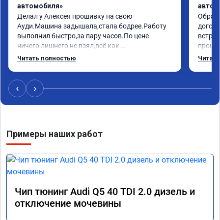
автомобиля»
автом
Делал у Алексея прошивку на свою 
Обрати
Ауди.Машина задышала,стала бодрее.Работу 
догово
выполнил быстро,за пару часов.По цене 
встрет
ничего лишнего не взял,всё как 
прошил
договаривались заранее.После работы 
Арман 
Читать полностью
Читать
возникали вопросы,всегда консультировал и 
летела
был на связи.Теперь знаю,куда ехать в случае 
Арману
поломки авто.Однозначно рекомендую 
машина
‹
›
Алексея как грамотного специалиста!
вам!!!!!
Примеры наших работ
Чип тюнинг Audi Q5 40 TDI 2.0 дизель и
отключение мочевины