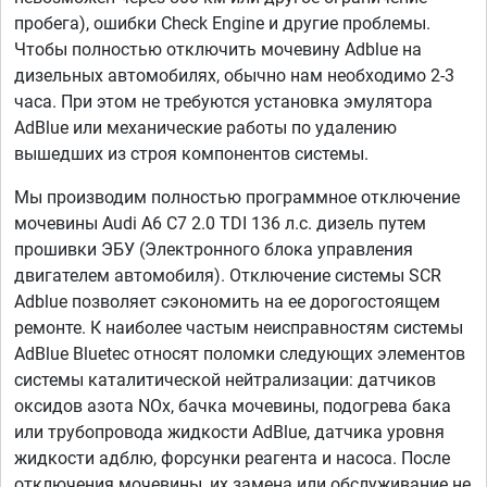
пробега), ошибки Check Engine и другие проблемы.
Чтобы полностью отключить мочевину Adblue на
дизельных автомобилях, обычно нам необходимо 2-3
часа. При этом не требуются установка эмулятора
AdBlue или механические работы по удалению
вышедших из строя компонентов системы.
Мы производим полностью программное отключение
мочевины Audi A6 C7 2.0 TDI 136 л.с. дизель путем
прошивки ЭБУ (Электронного блока управления
двигателем автомобиля). Отключение системы SCR
Adblue позволяет сэкономить на ее дорогостоящем
ремонте. К наиболее частым неисправностям системы
AdBlue Bluetec относят поломки следующих элементов
системы каталитической нейтрализации: датчиков
оксидов азота NOx, бачка мочевины, подогрева бака
или трубопровода жидкости AdBlue, датчика уровня
жидкости адблю, форсунки реагента и насоса. После
отключения мочевины, их замена или обслуживание не