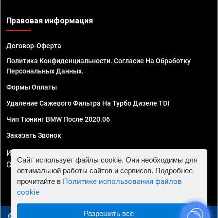
Правовая информация
Договор-Оферта
Политика Конфиденциальности. Согласие На Обработку
Персональных Данных.
Формы Оплаты
Удаление Сажевого Фильтра На Турбо Дизеле TDI
Чип Тюнинг BMW После 2020.06
Заказать Звонок
ИП Смирнов Георгий Павлович. ИНН 781302555843,
Сайт использует файлы cookie. Они необходимы для
ОГРНИП 324470400032610
оптимальной работы сайтов и сервисов. Подробнее
прочитайте в
Политике использования файлов
cookie
Разрешить все
© 2010 - 2026 Чип тюнинг в Брянске - Автосервис "Евро