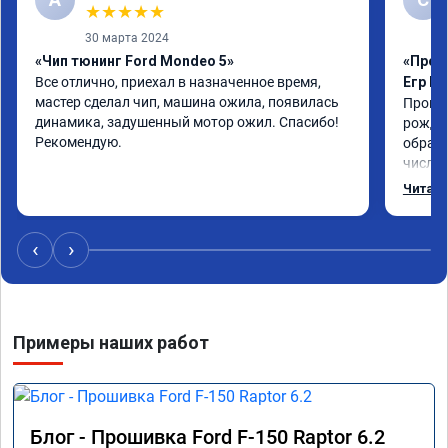
★
★
★
★
★
30 марта 2024
«Чип тюнинг Ford Mondeo 5»
«Прош
Все отлично, приехал в назначенное время, 
Егр М
мастер сделал чип, машина ожила, появилась 
Прошил
динамика, задушенный мотор ожил. Спасибо! 
рожден
Рекомендую.
обрати
число,
важно 
Читать
котора
Обнови
братиш
‹
›
машина
рекаме
Примеры наших работ
Блог - Прошивка Ford F-150 Raptor 6.2