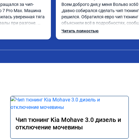
бращался за чип-
Всем доброго дня,у меня Вольво xc60 
o 7 Pro Max. Машина 
,давно собирался сделать чип тюнинг 
илась уверенная тяга 
решился. Обратился евро чип тюнинг 
валы при разгоне. 
объяснили всё в подробностях, сообщ
режиме даже немного 
сумму записали. Приехал в назначенн
Читать полностью
ли профессионально, с 
время 2.5 часа и готово, разница ощу
ацией. Рекомендую 
, я доволен ,спасибо! дали гарантию и 
ся.
сертификат ао11462 ,знают своё дело 
рекомендую 👍
Чип тюнинг Kia Mohave 3.0 дизель и
отключение мочевины