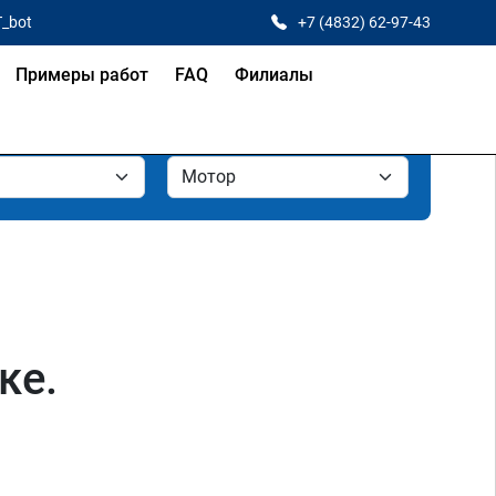
T_bot
+7 (4832) 62-97-43
Примеры работ
FAQ
Филиалы
ке.