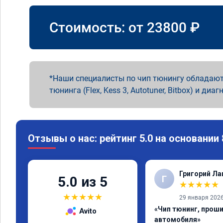
Стоимость: от
23800
₽
Наши специалисты по чип тюнингу обладают
тюнинга (Flex, Kess 3, Autotuner, Bitbox) и диаг
Отзывы о нас: рейтинг 5.0 на основании
Григорий Л
Г
5.0 из 5
★
★
★
★
★
★
★
★
★
★
29 января 202
«Чип тюнинг, прош
Avito
автомобиля»