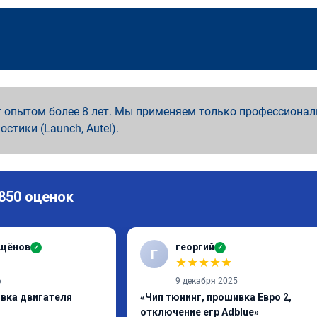
 опытом более 8 лет. Мы применяем только профессионал
ностики (Launch, Autel).
 850 оценок
ащёнов
георгий
✓
✓
Г
★
★
★
★
★
6
9 декабря 2025
ивка двигателя
«Чип тюнинг, прошивка Евро 2,
отключение егр Adblue»