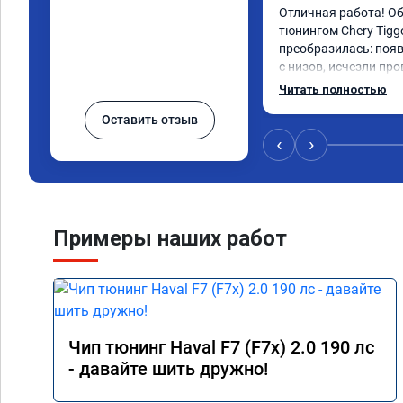
Отличная работа! О
тюнингом Chery Tigg
преобразилась: появ
с низов, исчезли про
Расход в спокойном 
Читать полностью
снизился. Все сдела
Оставить отзыв
подробной консульт
всем, кто сомневает
‹
›
Примеры наших работ
Чип тюнинг Haval F7 (F7x) 2.0 190 лс
- давайте шить дружно!