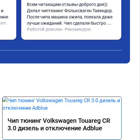
Всем читающим отзывы-доброго дня)) 
Обр
и 
Делал чиптюнинг Фольксваген Тавендор. 
чип
мне 
После чипа машина ожила, поехала даже 
отк
или 
лучше ожиданий. Чип сделали быстро. 
стр
ое 
Работой доволен. Рекомендую.
полг
Чит
тима 
Все
Дог
обр
Пос
не 
Реш
рек
Чип тюнинг Volkswagen Touareg CR
3.0 дизель и отключение Adblue