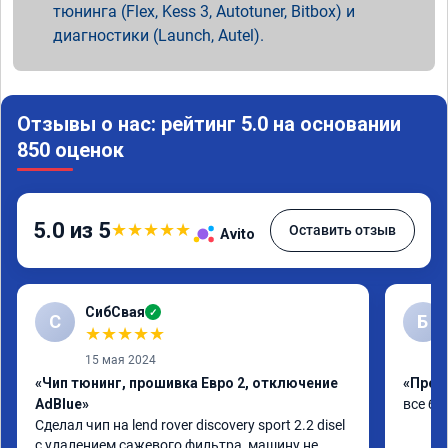
тюнинга (Flex, Kess 3, Autotuner, Bitbox) и
диагностики (Launch, Autel).
Отзывы о нас: рейтинг 5.0 на основании
850 оценок
5.0 из 5
★
★
★
★
★
Оставить отзыв
Avito
СибСвая
✓
С
Б
★
★
★
★
★
15 мая 2024
«Чип тюнинг, прошивка Евро 2, отключение
«Проши
AdBlue»
все бы
Сделал чип на lend rover discovery sport 2.2 disel 
с удалением сажевого фильтра, машину не 