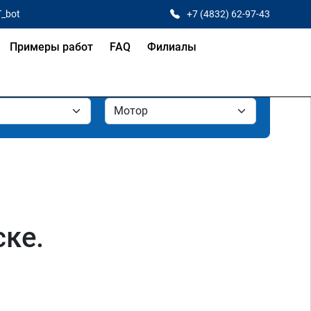
T_bot
+7 (4832) 62-97-43
Примеры работ
FAQ
Филиалы
ске.