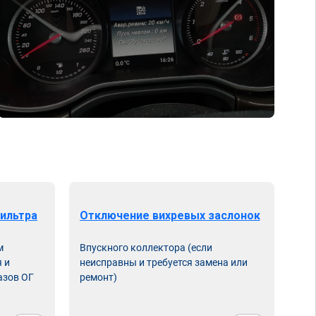
ильтра
Отключение вихревых заслонок
м
Впускного коллектора (если
 и
неисправны и требуется замена или
азов ОГ
ремонт)