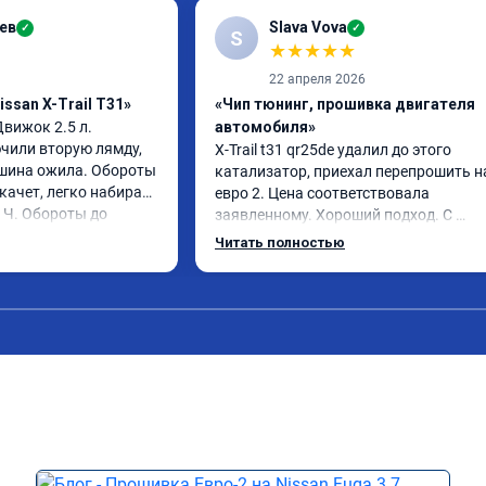
ев
Slava Vova
✓
✓
S
★
★
★
★
★
22 апреля 2026
ssan X-Trail T31»
«Чип тюнинг, прошивка двигателя
 Движок 2.5 л. 
автомобиля»
чили вторую лямду, 
X-Trail t31 qr25de удалил до этого 
шина ожила. Обороты 
катализатор, приехал перепрошить на
качет, легко набирает 
евро 2. Цена соответствовала 
 Ч. Обороты до 
заявленному. Хороший подход. С 
ез изменения 12л. 
уважением общались. Благодарю за 
Читать полностью
екомендую.
помощь. Может быть самовнушение, 
машина ожила. Едет лучше и легче 👍 
советую. Не скупитесь на 2-3 тыс и не 
едьте к тем у кого дешевле.