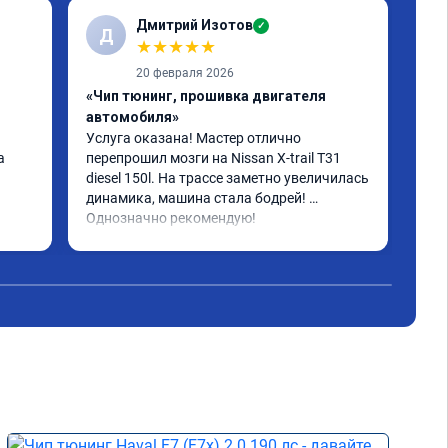
Дмитрий Изотов
✓
Д
С
★
★
★
★
★
20 февраля 2026
«Чип тюнинг, прошивка двигателя
«От
автомобиля»
про
Услуга оказана! Мастер отлично 
Все
 
перепрошил мозги на Nissan X-trail T31 
diesel 150l. На трассе заметно увеличилась 
динамика, машина стала бодрей! 
Однозначно рекомендую!
но 