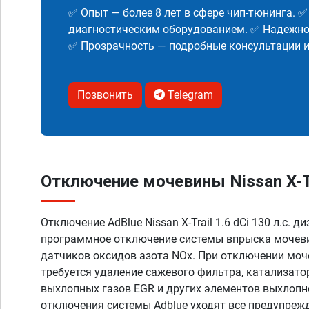
✅ Опыт — более 8 лет в сфере чип-тюнинга. 
диагностическим оборудованием. ✅ Надежнос
✅ Прозрачность — подробные консультации 
Позвонить
Telegram
Отключение мочевины Nissan X-Trai
Отключение AdBlue Nissan X-Trail 1.6 dCi 130 л.с. д
программное отключение системы впрыска мочеви
датчиков оксидов азота NOx. При отключении моч
требуется удаление сажевого фильтра, катализато
выхлопных газов EGR и других элементов выхлопн
отключения системы Adblue уходят все предупреж