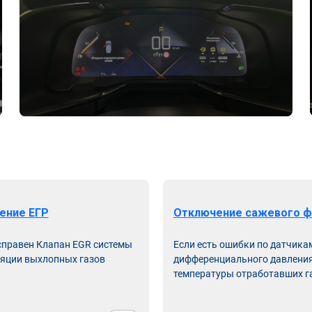
ение ЕГР
Отключение сажевого ф
справен Клапан EGR системы
Если есть ошибки по датчика
яции выхлопных газов
дифференциального давления
температуры отработавших г