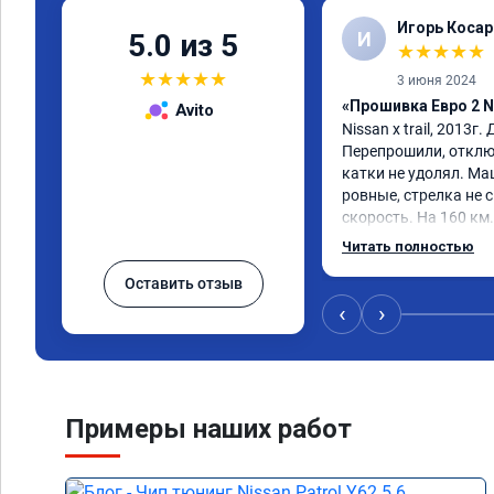
Игорь Косар
И
5.0 из 5
★
★
★
★
★
★
★
★
★
★
3 июня 2024
«Прошивка Евро 2 Ni
Avito
Nissan x trаil, 2013г.
Перепрошили, отклю
катки не удолял. Ма
ровные, стрелка не с
скорость. На 160 км.
3000.расход тот-же б
Читать полностью
Услугой доволен. Р
Оставить отзыв
‹
›
Примеры наших работ