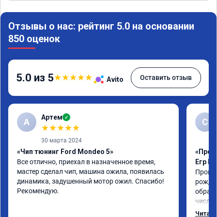
Отзывы о нас: рейтинг 5.0 на основании
850 оценок
5.0 из 5
★
★
★
★
★
Оставить отзыв
Avito
Артем
✓
А
С
★
★
★
★
★
30 марта 2024
«Чип тюнинг Ford Mondeo 5»
«Прош
Все отлично, приехал в назначенное время, 
Егр М
мастер сделал чип, машина ожила, появилась 
Прошил
динамика, задушенный мотор ожил. Спасибо! 
рожден
Рекомендую.
обрати
число,
важно 
Читать