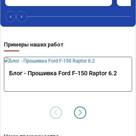
котора
Обнови
братиш
‹
›
машина
рекаме
Примеры наших работ
Блог - Прошивка Ford F-150 Raptor 6.2