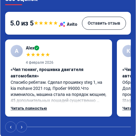
5.0 из 5
★
★
★
★
★
Оставить отзыв
Avito
Alex
✓
A
К
★
★
★
★
★
4 февраля 2026
«Чип тюнинг, прошивка двигателя
«Чип 
автомобиля»
автом
Спасибо ребятам. Сделал прошивку steg 1, на 
Обрати
kia mohave 2021 год. Пробег 99000.Что 
Долго 
изменилось, машина стала на порядок мощнее, 
прокон
45 дополнительных лошадей существенно 
Stage 
чувствуется и соответственно крутящего 
с сохр
Читать полностью
Читать
момента. Значительно упал расход, был в 
Машина
среднем 15 город, уже три дня катаюсь, держит 
получи
12-12.5. Коробка перестала подпинывать при 
прибав
‹
›
наборе скорости. Педаль газа более 
обгоны