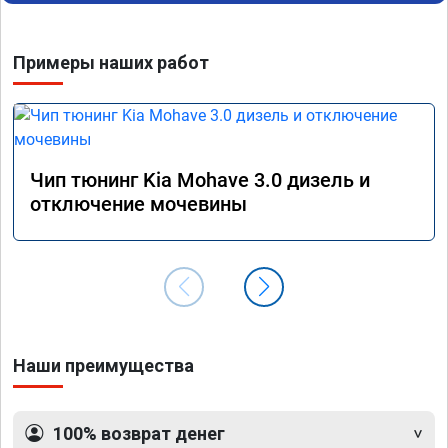
отзывчевее. В целом, я очень доволен.!
понра
прошив
похоже
Примеры наших работ
прошив
эконом
сэконо
давать
прошив
Рекоме
Чип тюнинг Kia Mohave 3.0 дизель и
А0110
отключение мочевины
Наши преимущества
100% возврат денег